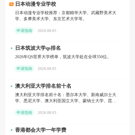
日本动漫专业学校
热评：
立即咨询
>
>>
日本动漫专业学校推荐：京都精华大学、武藏野美术大
学、多摩美术大学、东京艺术大学等。
港大内地生占比持续走高，尽早规划提升竞争力更
稳妥!
申请指南
2026.08.05
2026泰晤士高等教育全球国际化大学排名发布
日本筑波大学qs排名
2026年QS世界大学榜单，筑波大学处在全球350位。
近日，泰晤士高等教育(THE)发布了2026全球国际
申请指南
2026.08.05
化大学排名。该排名从全球2191所高校中筛选出217所
上榜院校覆盖42个国家/地区重点衡量大学的“全球化”程
澳大利亚大学排名前十名
度。排名主要基于2026年THE世界大学排名中的“国际
澳大利亚大学排名前十名：墨尔本大学、新南威尔士大
学、悉尼大学、澳大利亚国立大学、蒙纳士大学、昆士
展望”绩效指标，四个维度各占25%：
兰大学、西澳大学等。
申请指南
2026.08.05
国际学术人员比例
香港都会大学一年学费
国际学生比例