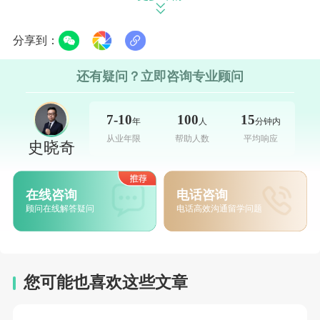
55%以上。
分享到：
另外，法律(1,811人)、牙医(814人)、建筑(2,187
人)规模虽小，但均为港大传统强项。
还有疑问？立即咨询专业顾问
整体来看，港大呈现“大商科、大工程、大医学”的
7-10
100
15
年
人
分钟内
学科格局，研究生教育商业化程度高，本科教育仍以政
从业年限
帮助人数
平均响应
史晓奇
府资助为主体。
毕业生去向
在线咨询
电话咨询
顾问在线解答疑问
电话高效沟通留学问题
数据显示，2024-25年港大近七成本科生直接就业
(工商行业吸纳近半数毕业生)，近30%的本科毕业生继
续深造。而在研究生方面，有80%以上的毕业生直接就
您可能也喜欢这些文章
业，10%的人选择继续深造。