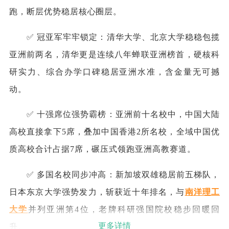
跑，断层优势稳居核心圈层。
✅ 冠亚军牢牢锁定：清华大学、北京大学稳稳包揽
亚洲前两名，清华更是连续八年蝉联亚洲榜首，硬核科
研实力、综合办学口碑稳居亚洲水准，含金量无可撼
动。
✅ 十强席位强势霸榜：亚洲前十名校中，中国大陆
高校直接拿下5席，叠加中国香港2所名校，全域中国优
质高校合计占据7席，碾压式领跑亚洲高教赛道。
✅ 多国名校同步冲高：新加坡双雄稳居前五梯队，
日本东京大学强势发力，斩获近十年排名，与
南洋理工
大学
并列亚洲第4位，老牌科研强国院校稳步回暖回
更多详情
升。