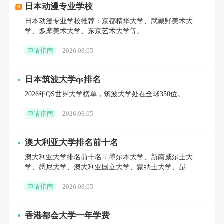
日本动漫专业学校
现稳中有升，无一所院校掉队，梯度适配全分段申请
日本动漫专业学校推荐：京都精华大学、武藏野美术大
者。
学、多摩美术大学、东京艺术大学等。
🔹 名校守住十强基本盘：香港大学稳居亚洲第6
申请指南
2026.08.05
位，学术底蕴、国际认可度、就业资源全线拉满;香港中
日本筑波大学qs排名
文大学稳稳卡位第10位，文科、商科、传媒类热门专业
2026年QS世界大学榜单，筑波大学处在全球350位。
适配文科留学生选择备战。
申请指南
2026.08.05
🔹 中坚院校全员逆势冲高：香港科技大学、香港城
澳大利亚大学排名前十名
市大学、香港理工大学牢牢锁定亚洲前20黄金梯队，工
澳大利亚大学排名前十名：墨尔本大学、新南威尔士大
科、理科、商科专项实力硬核;香港浸会大学强势逆袭，
学、悉尼大学、澳大利亚国立大学、蒙纳士大学、昆士
兰大学、西澳大学等。
从去年第50位大步跃升至第40位，排名涨幅亮眼，传
申请指南
2026.08.05
媒、影视、商科性价比直接拉满。
香港都会大学一年学费
🔹 新晋院校首登榜单即入百强：今年香港上榜高校