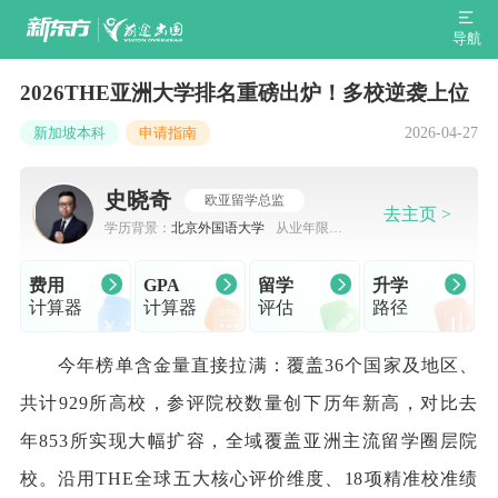
导航
2026THE亚洲大学排名重磅出炉！多校逆袭上位
2026-04-27
新加坡本科
申请指南
史晓奇
欧亚留学总监
去主页 >
学历背景：
北京外国语大学
从业年限：
7-10年
费用
GPA
留学
升学
计算器
计算器
评估
路径
今年榜单含金量直接拉满：覆盖36个国家及地区、
共计929所高校，参评院校数量创下历年新高，对比去
年853所实现大幅扩容，全域覆盖亚洲主流留学圈层院
校。沿用THE全球五大核心评价维度、18项精准校准绩