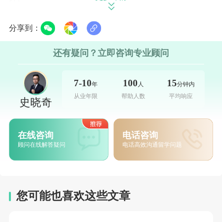
除此之外，今年亚洲高教版图迎来多点历史性突
分享到：
破：中国澳门高校首次跻身亚洲前30强，实现跨越式进
还有疑问？立即咨询专业顾问
阶;马来西亚头部高校首度闯入前40梯队，本土百强高
校数量直接翻倍;也门高校全新上榜入驻榜单，亚洲留学
7-10
100
15
年
人
分钟内
可选优质院校池持续扩容，择校选择更多元、适配各类
从业年限
帮助人数
平均响应
史晓奇
规划人群。
2 港澳地区：全线排名暴涨，多校创下建校以来历
在线咨询
电话咨询
顾问在线解答疑问
电话高效沟通留学问题
史较好
立即咨询
>
>>
🇭🇰 中国香港：老牌名校稳扎头部，新晋高校弯道
超车
您可能也喜欢这些文章
中国香港高校依旧稳居亚洲留学初个梯队，整体表