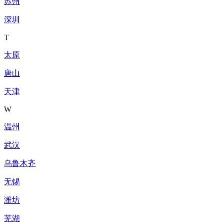
苏州
深圳
T
太原
唐山
天津
W
温州
武汉
乌鲁木齐
无锡
潍坊
芜湖