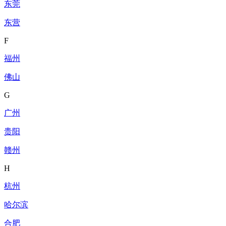
东莞
东营
F
福州
佛山
G
广州
贵阳
赣州
H
杭州
哈尔滨
合肥