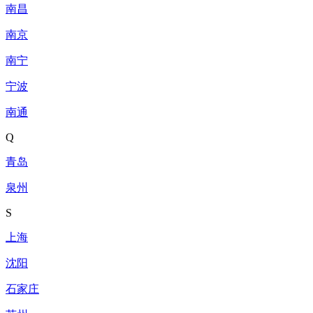
南昌
南京
南宁
宁波
南通
Q
青岛
泉州
S
上海
沈阳
石家庄