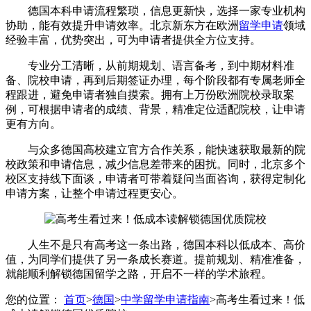
德国本科申请流程繁琐，信息更新快，选择一家专业机构
协助，能有效提升申请效率。北京新东方在欧洲
留学申请
领域
经验丰富，优势突出，可为申请者提供全方位支持。
专业分工清晰，从前期规划、语言备考，到中期材料准
备、院校申请，再到后期签证办理，每个阶段都有专属老师全
程跟进，避免申请者独自摸索。拥有上万份欧洲院校录取案
例，可根据申请者的成绩、背景，精准定位适配院校，让申请
更有方向。
与众多德国高校建立官方合作关系，能快速获取最新的院
校政策和申请信息，减少信息差带来的困扰。同时，北京多个
校区支持线下面谈，申请者可带着疑问当面咨询，获得定制化
申请方案，让整个申请过程更安心。
人生不是只有高考这一条出路，德国本科以低成本、高价
值，为同学们提供了另一条成长赛道。提前规划、精准准备，
就能顺利解锁德国留学之路，开启不一样的学术旅程。
您的位置：
首页
>
德国
>
中学留学申请指南
>
高考生看过来！低