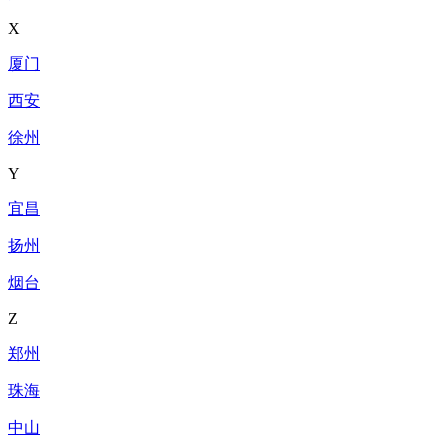
X
厦门
西安
徐州
Y
宜昌
扬州
烟台
Z
郑州
珠海
中山