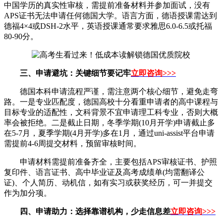
中国学历的真实性审核，需提前准备材料并参加面试，没有
APS证书无法申请任何德国大学。语言方面，德语授课需达到
德福4×4或DSH-2水平，英语授课通常要求雅思6.0-6.5或托福
80-90分。
三、申请避坑：关键细节要记牢
立即咨询
>
>>
德国本科申请流程严谨，需注意两个核心细节，避免走弯
路。一是专业匹配度，德国高校十分看重申请者的高中课程与
目标专业的适配性，文科背景不宜申请理工科专业，否则大概
率会被拒绝。二是截止日期，冬季学期(10月开学)申请截止多
在5-7月，夏季学期(4月开学)多在1月，通过uni-assist平台申请
需提前4-6周提交材料，预留审核时间。
申请材料需提前准备齐全，主要包括APS审核证书、护照
复印件、语言证书、高中毕业证及高考成绩单(均需翻译公
证)、个人简历、动机信，如有实习或获奖经历，可一并提交
作为加分项。
四、申请助力：选择靠谱机构，少走信息差
立即咨询
>
>>