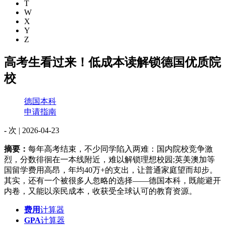
T
W
X
Y
Z
高考生看过来！低成本读解锁德国优质院
校
德国本科
申请指南
-
次 |
2026-04-23
摘要：
每年高考结束，不少同学陷入两难：国内院校竞争激
烈，分数徘徊在一本线附近，难以解锁理想校园;英美澳加等
国留学费用高昂，年均40万+的支出，让普通家庭望而却步。
其实，还有一个被很多人忽略的选择——德国本科，既能避开
内卷，又能以亲民成本，收获受全球认可的教育资源。
费用
计算器
GPA
计算器