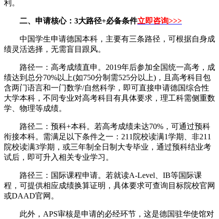
利。
二、申请核心：3大路径+必备条件
立即咨询
>
>>
中国学生申请德国本科，主要有三条路径，可根据自身成
绩灵活选择，无需盲目跟风。
路径一：高考成绩直申。2019年后参加全国统一高考，成
绩达到总分70%以上(如750分制需525分以上)，且高考科目包
含两门语言和一门数学/自然科学，即可直接申请德国综合性
大学本科，不同专业对高考科目有具体要求，理工科需侧重数
学、物理等成绩。
路径二：预科+本科。若高考成绩未达70%，可通过预科
衔接本科。需满足以下条件之一：211院校读满1学期、非211
院校读满3学期，或三年制全日制大专毕业，通过预科结业考
试后，即可升入相关专业学习。
路径三：国际课程申请。若就读A-Level、IB等国际课
程，可提供相应成绩换算证明，具体要求可查询目标院校官网
或DAAD官网。
此外，APS审核是申请的必经环节，这是德国驻华使馆对