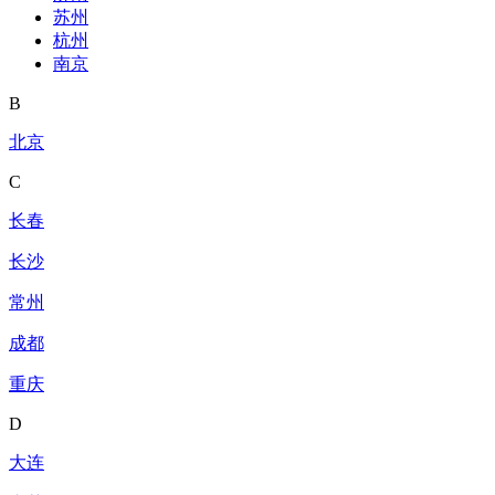
苏州
杭州
南京
B
北京
C
长春
长沙
常州
成都
重庆
D
大连