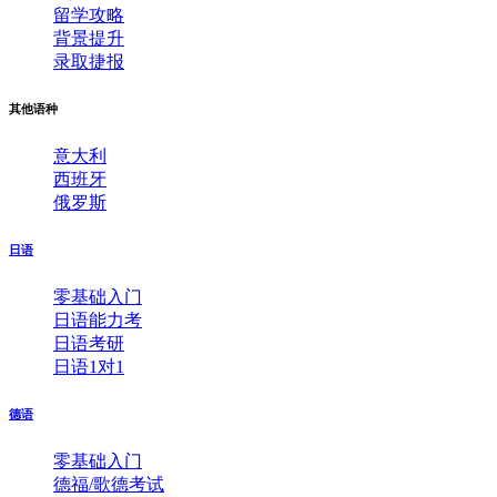
留学攻略
背景提升
录取捷报
其他语种
意大利
西班牙
俄罗斯
日语
零基础入门
日语能力考
日语考研
日语1对1
德语
零基础入门
德福/歌德考试