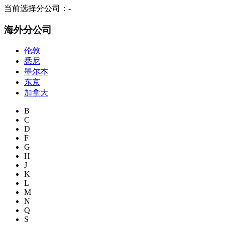
当前选择分公司：
-
海外分公司
伦敦
悉尼
墨尔本
东京
加拿大
B
C
D
F
G
H
J
K
L
M
N
Q
S