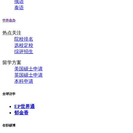
俄语
泰语
中外合办
热点关注
院校排名
选校定校
综评招生
留学方案
美国硕士申请
英国硕士申请
本科申请
全球访学
EP世界通
郁金香
在职硕博