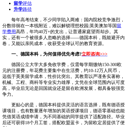
留学
评估
升学
路径
每年高考结束，不少同学陷入两难：国内院校竞争激烈，
分数徘徊在一本线附近，难以解锁理想校园;英美澳加等国
留
学费用
高昂，年均40万+的支出，让普通家庭望而却步。其
实，还有一个被很多人忽略的选择——德国本科，既能避开内
卷，又能以亲民成本，收获受全球认可的教育资源。
一、德国本科，为何值得优先考虑?
立即咨询
>
>>
德国公立大学大多免收学费，仅需每学期缴纳150-300欧
元的注册费，年花费主要集中在生活费，约10-12万人民币，
远低于英美留学成本，性价比突出。其教育以严谨务实著称，
机械、工程、商科等专业实力雄厚，文凭在全球范围内认可度
高，毕业后无论是回国就业还是留在欧洲发展，都具备较强竞
争力。
更贴心的是，德国本科提供灵活的语言选择，既有德语授
课项目，也有数量逐年增加的英语授课项目，德语零基础也能
凭借英语成绩申请，为不同基础的同学提供了适配路径。毕业
后还可获得18个月工签，搭配欧盟蓝卡，为留欧定居提供了便