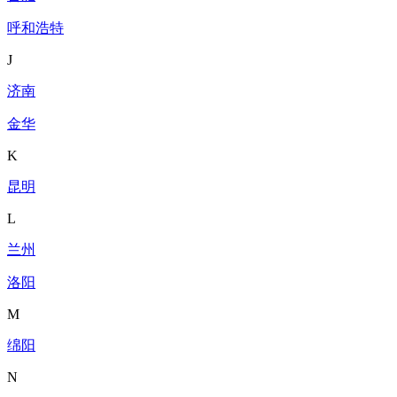
呼和浩特
J
济南
金华
K
昆明
L
兰州
洛阳
M
绵阳
N