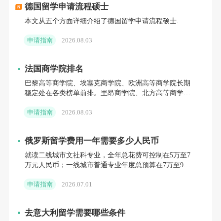
全球;
埃因霍温理工大学
侧重电子与计算机工程，与当地
德国留学申请流程硕士
本文从五个方面详细介绍了德国留学申请流程硕士.
科技企业共建实验室，为学生提供前沿技术实践平台;特
文特大学则在工业设计与智能制造方向具有特色。
申请指南
2026.08.03
03 商科与物流：依托枢纽优势，凸显实践导向
立
法国商学院排名
即咨询
>
>>
巴黎高等商学院、埃塞克商学院、欧洲高等商学院长期
稳定处在各类榜单前排。里昂商学院、北方高等商学院
紧随其后，在金融、供应链、数字商务等方向拥有稳定
荷兰作为欧洲贸易与物流枢纽，商科与物流专业极
申请指南
2026.08.03
受众。南特商学院
具竞争力，研究生阶段以国际化、案例化教学为主，注
重培养学生的全球视野与实操能力，适合本科为商科、
俄罗斯留学费用一年需要多少人民币
管理、工程等背景，计划从事跨境商务、供应链管理等
就读二线城市文社科专业，全年总花费可控制在5万至7
万元人民币；一线城市普通专业年度总预算在7万至9万
相关工作的申请者。
元；热门理工、医学专业全年花销约9万至12万元。
申请指南
2026.07.01
商科热门方向包括金融与会计、市场营销、商业分
析等，课程多融入真实商业案例，部分院校与ING银
去意大利留学需要哪些条件