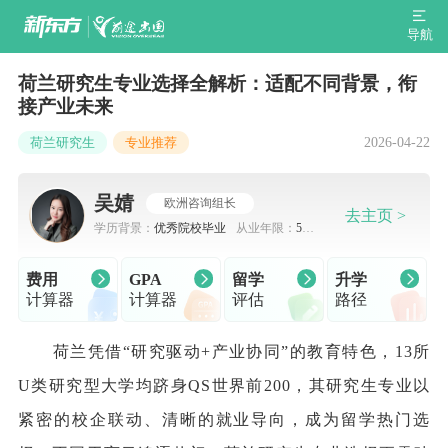
导航
荷兰研究生专业选择全解析：适配不同背景，衔
接产业未来
2026-04-22
荷兰研究生
专业推荐
吴婧
欧洲咨询组长
去主页 >
学历背景：
优秀院校毕业
从业年限：
5-7
年
费用
GPA
留学
升学
计算器
计算器
评估
路径
荷兰凭借“研究驱动+产业协同”的教育特色，13所
U类研究型大学均跻身QS世界前200，其研究生专业以
紧密的校企联动、清晰的就业导向，成为留学热门选