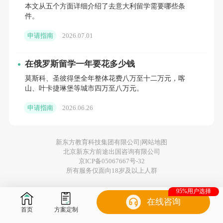
本文从五个方面详细介绍了去意大利留学需要哪些条
行、麦肯锡等企业合作开设实践项目;物流专业则依托鹿
件。
特丹港这一全球最大港口，聚焦供应链管理、物流创
申请指南
2026.07.01
新、跨境物流，与马士基、DHL等企业联动紧密，学生
可参与港口数字化改造、供应链优化等真实课题。
在俄罗斯留学一年要花多少钱
莫斯科、圣彼得堡全年整体花费八万至十二万元，喀
院校适配方面，鹿特丹伊拉斯姆斯大学的商科与物
山、叶卡捷琳堡等城市四万至八万元。
流专业实力突出，其供应链管理硕士项目连续多年获得
申请指南
2026.06.26
行业认可，中国毕业生多入职中远海运、顺丰国际等企
业;阿姆斯特丹大学侧重经济学与计量经济，适合对金融
新东方教育科技集团有限公司|
网站地图
分析、经济政策感兴趣的申请者;马斯特里赫特大学的供
北京新东方前途出国咨询有限公司
京ICP备05067667号-32
应链管理方向特色鲜明，注重跨学科融合。
所有服务仅面向18岁及以上人群
95%用户选择
04 人文社科类：多元包容，对接国际平台
立即咨
在线咨询
询
>
>>
首页
方案定制