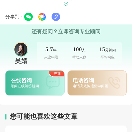
程、水利工程、机械工程等领域实力雄厚，“4TU”联盟
院校(代尔夫特理工、埃因霍温理工等)是工科申请者的
分享到：
核心目标。该类专业适合本科为工科背景，数学、物理
还有疑问？立即咨询专业顾问
基础扎实，追求技术深耕与产业对接的申请者。
5-7
100
15
热门细分方向中，水利工程依托荷兰三角洲治理经
年
人
分钟内
从业年限
帮助人数
平均响应
吴婧
验，聚焦海岸工程、防洪系统、水资源管理，与荷兰水
务局等机构合作紧密;电子工程侧重半导体、人工智能硬
在线咨询
电话咨询
件方向，对接ASML、飞利浦等科技企业的研发需求;机
顾问在线解答疑问
电话高效沟通留学问题
械工程则聚焦智能装备、汽车工程，注重实践操作与创
新设计。
院校选择上，
代尔夫特理工大学
的水利工程学科口
您可能也喜欢这些文章
碑出众，其三角洲技术研究所开发的智能防洪系统享誉