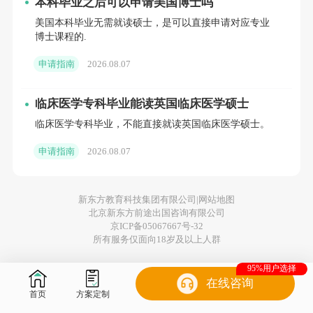
本科毕业之后可以申请美国博士吗
美国本科毕业无需就读硕士，是可以直接申请对应专业
博士课程的.
浙江省：
140名录用者中10%有留学背景，英国毕业生
占主导。
申请指南
2026.08.07
临床医学专科毕业能读英国临床医学硕士
临床医学专科毕业，不能直接就读英国临床医学硕士。
江苏省：
179人中有11名留学生，主要来自英联邦或港
申请指南
2026.08.07
澳名校等。
新东方教育科技集团有限公司|
网站地图
北京新东方前途出国咨询有限公司
福建省：
85人中10人具留学背景，香港、新加坡院校
京ICP备05067667号-32
所有服务仅面向18岁及以上人群
表现亮眼。
95%用户选择
在线咨询
首页
方案定制