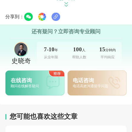
高校毕业生占据留学人员主导地位；福建省的表现亦验
证了港新院校的认可高度。
分享到：
还有疑问？立即咨询专业顾问
这无疑给准留学生一个强烈信号：院校排名不仅是敲门
7-10
100
15
年
人
分钟内
砖，院校所在地的金融产业势能，以及与内地市场的地
从业年限
帮助人数
平均响应
史晓奇
缘粘连度，同样是决定未来职业高度的隐性砝码。
在线咨询
电话咨询
顾问在线解答疑问
电话高效沟通留学问题
从“走出去”到“走回来”：留学核心价值正在重塑
此次央行录用名单，与其说是一份公示，不如说是一本
极具参考价值的《海归高质量就业指南》。在各地分支
您可能也喜欢这些文章
机构中，留学生占比的差异化表现，精准勾勒出了国内