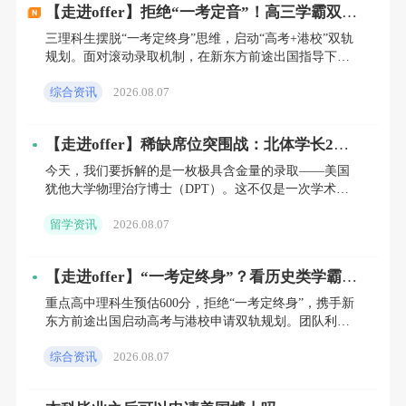
金融人才需求的热力地图。
>>【立即咨询】获取专属留
【走进offer】拒绝“一考定音”！高三学霸双轨
制突围，抢跑首轮斩获港浸会商学院Offer
学规划方案
三理科生摆脱“一考定终身”思维，启动“高考+港校”双轨
规划。面对滚动录取机制，在新东方前途出国指导下前
置申请，首轮抢跑递交，并重塑“理科逻辑+商业潜质”人
综合资讯
2026.08.07
设，弥
不同分支机构的留学生占比：
【走进offer】稀缺席位突围战：北体学长2年
长线规划，逆势拿下全美仅招个位数的DPT博
今天，我们要拆解的是一枚极具含金量的录取——美国
士！
犹他大学物理治疗博士（DPT）。这不仅是一次学术能
力的证明，更是针对高壁垒临床专业申请策略的一次完
上海总部：
录用30人中，三分之一为留学生，以牛津、
留学资讯
2026.08.07
美胜利。
哥大等TOP院校为主。
【走进offer】“一考定终身”？看历史类学霸如
何横跨内地与港校，斩获40万+全额奖学金！
重点高中理科生预估600分，拒绝“一考定终身”，携手新
东方前途出国启动高考与港校申请双轨规划。团队利用
广东省：
208名录用者中13%有留学背景，香港高校毕
滚动录取机制，首轮抢占香港浸会大学商学院先机，同
综合资讯
2026.08.07
步化解备考
业生占主导。