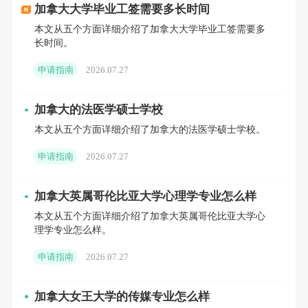
加拿大大学毕业工签需要多长时间
是教授、导师或雇主等，推荐信应能够体现申
本文从五个方面详细介绍了加拿大大学毕业工签需要多
请人的学术能力、个人品质和专业潜力。个人
长时间。
陈述则需清晰阐述申请者的研究兴趣、职业规
申请指南
2026.07.27
划以及与项目的匹配度，让招生官全面了解申
请者的背景和优势。
加拿大的法医学硕士学校
本文从五个方面详细介绍了加拿大的法医学硕士学校。
丰富的实践经验能够显著提升申请者的竞争
申请指南
2026.07.27
力。申请者可参与医院实习、社区志愿服务或
发表医学相关论文等。部分院校明确要求申请
加拿大英属哥伦比亚大学心理学专业怎么样
者具备至少6个月的临床或实验室经验。此外，
本文从五个方面详细介绍了加拿大英属哥伦比亚大学心
理学专业怎么样。
长期参与义工活动、科研项目等也能体现申请
者对医学专业的热情与投入，展现其综合能力
申请指南
2026.07.27
和职业素养。
加拿大女王大学的传媒专业怎么样