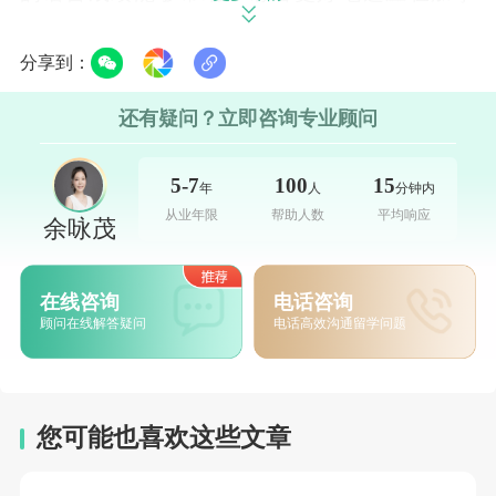
大的学习和生活环境。
分享到：
入学考试成绩是评估申请者医学知识和能力的
还有疑问？立即咨询专业顾问
重要依据。除了魁北克省的部分医学院外，大
多数加拿大医学院要求申请人提供医学院入学
5-7
100
15
年
人
分钟内
考试（MCAT）成绩。MCAT考试主要考察学
从业年限
帮助人数
平均响应
余咏茂
生的医学基础知识、批判性思维能力和解决问
题的能力，建议成绩达到90%分位以上。部分
在线咨询
电话咨询
学校还设有专业笔试或技能测试（如案例分
顾问在线解答疑问
电话高效沟通留学问题
析），申请者需提前了解目标院校的具体要
求。
您可能也喜欢这些文章
推荐信与个人陈述在申请过程中同样占据重要
地位。申请者需提交2-3封推荐信，推荐人可以