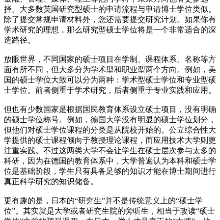
择。大多数英国研究型硕士的申请流程与申请博士学位类似。
除了提交常规申请材料外，您还需要提交研究计划。如果你有
学术研究的理想，那么研究型硕士学位将是一个非常适合的深
造路径。
放眼世界，不同国家的硕士项目在学制、课程体系、名称等方
面有所不同，但大多分为学术型和职业型两个方向。例如，美
国的硕士学位大致可以分为两种：学术型硕士学位和专业型硕
士学位。前者侧重于学术研究，后者侧重于专业实践和应用。
但也有少数国家是根据国民教育体系设立硕士项目，没有明确
的硕士学位称号。例如，德国大学没有明显的硕士学位划分，
但他们对硕士学位课程的分类是从院校开始的。公立综合性大
学提供的硕士课程倾向于教授理论课程，而应用技术大学则更
注重实践。不过这两类大学不会让学生在硕士层次参与太多的
科研，因为在德国的教育体系中，大学普遍认为本科和硕士学
位是基础阶段，学生只有具备足够的知识才能在博士期间进行
真正科学研究的知识储备。
更有趣的是，日本的“研究生”并不是传统意义上的“硕士学
位”。其实就是大学或者研究生院的旁听生，相当于攻读“硕士