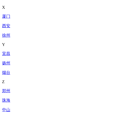
X
厦门
西安
徐州
Y
宜昌
扬州
烟台
Z
郑州
珠海
中山