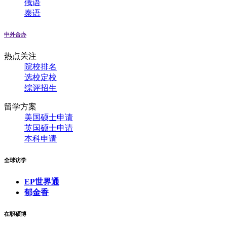
俄语
泰语
中外合办
热点关注
院校排名
选校定校
综评招生
留学方案
美国硕士申请
英国硕士申请
本科申请
全球访学
EP世界通
郁金香
在职硕博