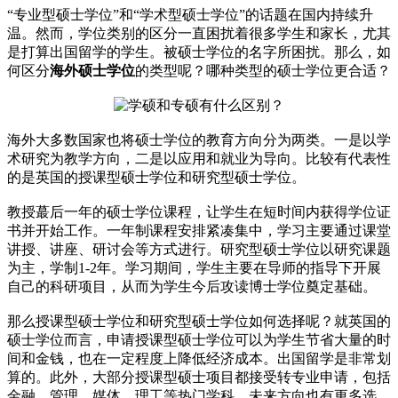
“专业型硕士学位”和“学术型硕士学位”的话题在国内持续升
温。然而，学位类别的区分一直困扰着很多学生和家长，尤其
是打算出国留学的学生。被硕士学位的名字所困扰。那么，如
何区分
海外硕士学位
的类型呢？哪种类型的硕士学位更合适？
海外大多数国家也将硕士学位的教育方向分为两类。一是以学
术研究为教学方向，二是以应用和就业为导向。比较有代表性
的是英国的授课型硕士学位和研究型硕士学位。
教授蕞后一年的硕士学位课程，让学生在短时间内获得学位证
书并开始工作。一年制课程安排紧凑集中，学习主要通过课堂
讲授、讲座、研讨会等方式进行。研究型硕士学位以研究课题
为主，学制1-2年。学习期间，学生主要在导师的指导下开展
自己的科研项目，从而为学生今后攻读博士学位奠定基础。
那么授课型硕士学位和研究型硕士学位如何选择呢？就英国的
硕士学位而言，申请授课型硕士学位可以为学生节省大量的时
间和金钱，也在一定程度上降低经济成本。出国留学是非常划
算的。此外，大部分授课型硕士项目都接受转专业申请，包括
金融、管理、媒体、理工等热门学科，未来方向也有更多选