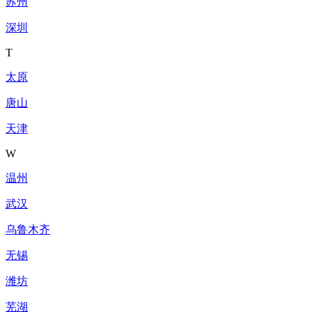
苏州
深圳
T
太原
唐山
天津
W
温州
武汉
乌鲁木齐
无锡
潍坊
芜湖