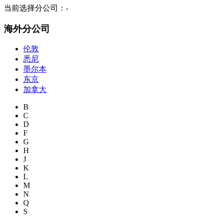
当前选择分公司：
-
海外分公司
伦敦
悉尼
墨尔本
东京
加拿大
B
C
D
F
G
H
J
K
L
M
N
Q
S