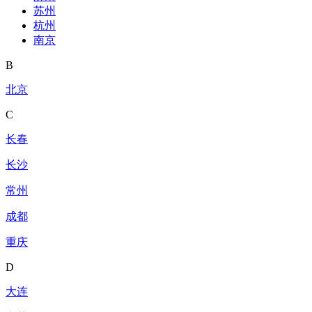
苏州
杭州
南京
B
北京
C
长春
长沙
常州
成都
重庆
D
大连