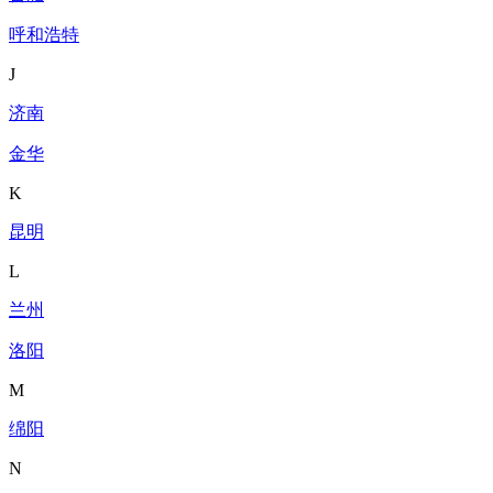
呼和浩特
J
济南
金华
K
昆明
L
兰州
洛阳
M
绵阳
N