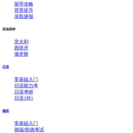
留学攻略
背景提升
录取捷报
其他语种
意大利
西班牙
俄罗斯
日语
零基础入门
日语能力考
日语考研
日语1对1
德语
零基础入门
德福/歌德考试