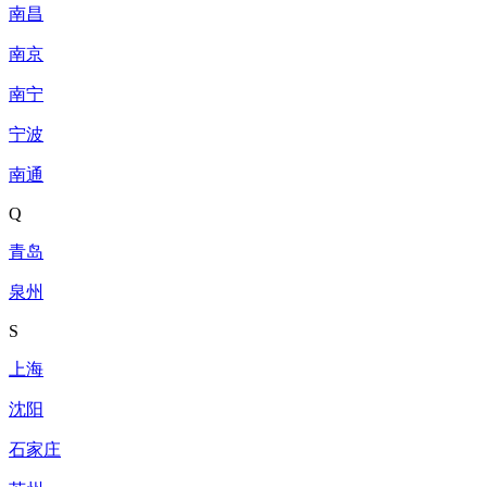
南昌
南京
南宁
宁波
南通
Q
青岛
泉州
S
上海
沈阳
石家庄