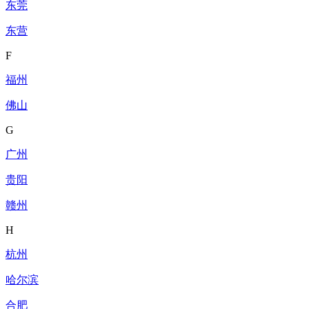
东莞
东营
F
福州
佛山
G
广州
贵阳
赣州
H
杭州
哈尔滨
合肥