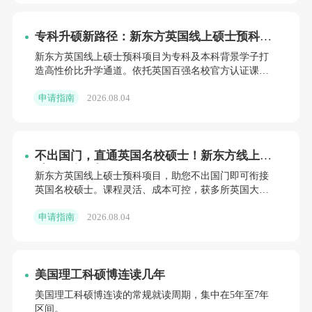
专科升硕新路径：新东方英国线上硕士预科，
低成本撬动世界百强名校
新东方英国线上硕士预科项目为专科及本科背景学子打
造高性价比升学通道。依托英国百强名校官方认证课
程，支持国内线上修读，省时省钱。涵盖商科、工科等
申请指南
2026.08.04
多领域，无缝衔接伯
不出国门，直通英国名校硕士！新东方线上预
科项目全解析
新东方英国线上硕士预科项目，助您不出国门即可衔接
英国名校硕士。课程灵活、成本可控，获多所英国大学
官方认可。新东方前途出国全程护航，提供专业规划与
申请指南
2026.08.04
教学支持。立即咨
美国理工科硕博连读几年
美国理工科硕博连读的常规就读周期，集中在5年至7年
区间。