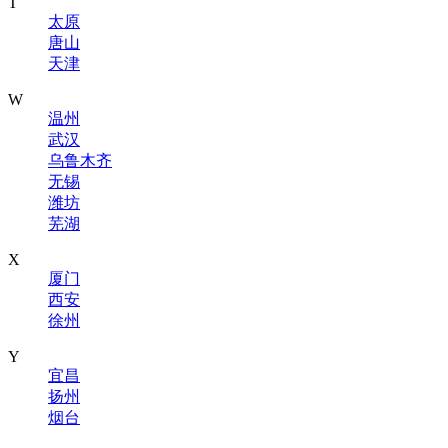
T
太原
唐山
天津
W
温州
武汉
乌鲁木齐
无锡
潍坊
芜湖
X
厦门
西安
徐州
Y
宜昌
扬州
烟台