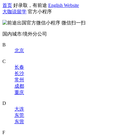
首页
好录取，有前途
English Website
大咖说留学
官方小程序
微信扫一扫
国内城市/境外分公司
B
北京
C
长春
长沙
常州
成都
重庆
D
大连
东莞
东营
F