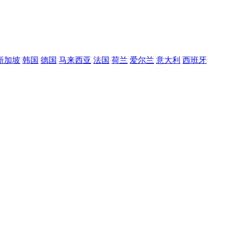
新加坡
韩国
德国
马来西亚
法国
荷兰
爱尔兰
意大利
西班牙