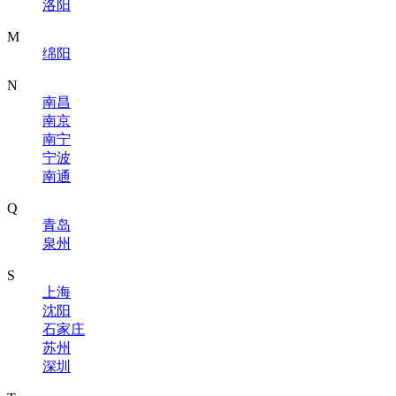
洛阳
M
绵阳
N
南昌
南京
南宁
宁波
南通
Q
青岛
泉州
S
上海
沈阳
石家庄
苏州
深圳