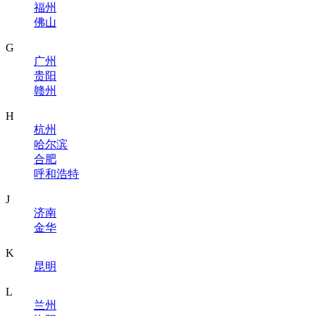
福州
佛山
G
广州
贵阳
赣州
H
杭州
哈尔滨
合肥
呼和浩特
J
济南
金华
K
昆明
L
兰州