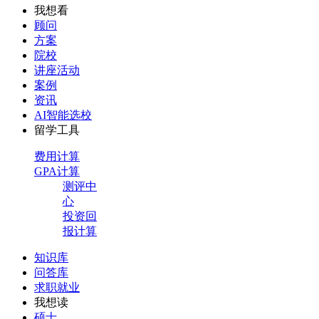
我想看
顾问
方案
院校
讲座活动
案例
资讯
AI智能选校
留学工具
费用计算
GPA计算
测评中
心
投资回
报计算
知识库
问答库
求职就业
我想读
硕士