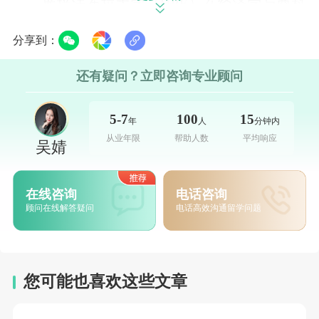
庞培法布拉大学（UPF）在经济学与商科
领域表现突出，全球排名前 50，以数据分析、
分享到：
国际商务等专业著称。本科阶段开设金融、国
际经济等英语课程，硕士项目如金融、市场营
还有疑问？立即咨询专业顾问
销全英文授课，毕业生多进入 BBVA 银行、
5-7
100
15
年
人
分钟内
Inditex 等企业，平均薪资较其他地区高
从业年限
帮助人数
平均响应
吴婧
15%-20%。学校位于巴塞罗那市中心，毗邻科
技园区，实习机会丰富，为学生职业发展提供
在线咨询
电话咨询
了便利条件。
顾问在线解答疑问
电话高效沟通留学问题
加泰罗尼亚理工大学（UPC）是西班牙理
工与科技领域的强校，计算机科学（QS 第 82
您可能也喜欢这些文章
位）、工程学等专业领先，与西门子、Inditex
等企业合作密切。本科阶段开设计算机工程、