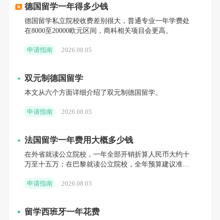
人工智能等英语课程，硕士项目如数据科学、
德国留学一年得多少钱
德国留学私立院校收费差别很大，普通专业一年学费处
能源工程全英文授课，学生可参与企业真实项
在8000至20000欧元区间，商科相关项目会更高。
目，毕业后起薪可达 2500 欧元 / 月，竞争力
申请指南
2026.08.05
显著。
双元制德国留学
格拉纳达大学在文化遗产管理、旅游管理
本文从六个方面详细介绍了双元制德国留学。
等特色领域表现优异，软科全球体育类院系排
申请指南
2026.08.05
名前列，本科阶段开设旅游管理、运动科学等
英语课程，硕士项目如新媒体与多媒体新闻全
法国留学一年费用大概多少钱
英文授课。格拉纳达市生活成本较低，合租单
在外省就读公立院校，一年全部开销折算人民币大约十
间约 200-250 欧元 / 月，适合预算有限的学
万至十五万；在巴黎就读公立院校，全年预算建议准备
十五万至二十万。如果选择私立院校，结合所在城市差
生，且能让学生深度体验西班牙传统文化。
申请指南
2026.08.03
异，一年总支出普
武康大学（UCAM）作为私立院校，具有
留学西班牙一年花费