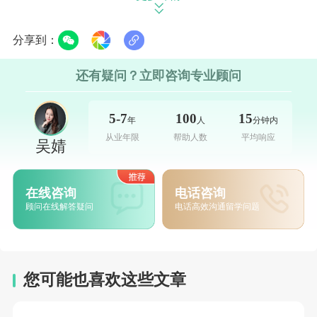
那就给这些同学说说
西班牙留学签证
主要
拒签的理由。
分享到：
第一类 出国动机不可信。
还有疑问？立即咨询专业顾问
A同学要到西班牙读硕士，签证被拒后来
5-7
100
15
年
人
分钟内
找我们咨询，被拒理由是出国动机不可信。
从业年限
帮助人数
平均响应
吴婧
我们向A同学详细了解了情况，发现被拒
主的原因一是缺少材料（没有交工作证明），
在线咨询
电话咨询
顾问在线解答疑问
电话高效沟通留学问题
二是签证面试时又说错了自己的专业名称。
A同学说自己确实对签证准备不够重视，
我们分析完后，A同学也很意外，两个看似很
您可能也喜欢这些文章
小的问题，竟然直接导致自己被拒签。