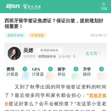
导航
西班牙留学签证焦虑证？保证出签，提前规划好
很重要！
2024-08-15
西班牙本科
申请指南
吴婧
欧洲咨询组长
去主页 >
学历背景：
优秀院校毕业
从业年限：
5-7
年
费用
GPA
留学
升学
计算器
计算器
评估
路径
又到了秋季出国的同学做签证资料的时间
了？最近很多同学和家长都会担心：“
西班牙留
签证好拿么？会不会被拒签？”在这里小亚老
学