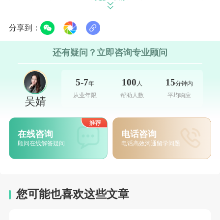
康科学领域同样表现突出，马德里康普顿斯大
分享到：
学、巴塞罗那大学通过临床实践与科研项目，
为全球医疗行业输送专业人才。
立即咨询>>
还有疑问？立即咨询专业顾问
如果您初次接触欧亚留学，不知道该如何
5-7
100
15
年
人
分钟内
规划、选校、定专业，才能申请到排名靠前的
从业年限
帮助人数
平均响应
吴婧
院校，可以在线联系新东方欧亚教育的免费1对
1留学规划服务。在专业的规划老师一对一指导
在线咨询
电话咨询
下，帮你全面了解
西班牙留学
申请过程，制定
顾问在线解答疑问
电话高效沟通留学问题
合理的计划，让留学之路事半功倍。
立即咨询>>
您的位置：
首页
>
西班牙
>
中学留学留学资讯
>
西班牙一年制硕士热
您可能也喜欢这些文章
门专业全解析：院校优势与申请方向