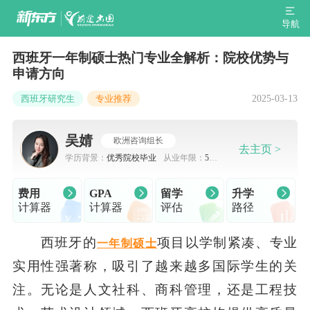
导航
西班牙一年制硕士热门专业全解析：院校优势与
申请方向
2025-03-13
西班牙研究生
专业推荐
吴婧
欧洲咨询组长
去主页 >
学历背景：
优秀院校毕业
从业年限：
5-7
年
费用
GPA
留学
升学
计算器
计算器
评估
路径
西班牙的
项目以学制紧凑、专业
一年制硕士
实用性强著称，吸引了越来越多国际学生的关
注。无论是人文社科、商科管理，还是工程技