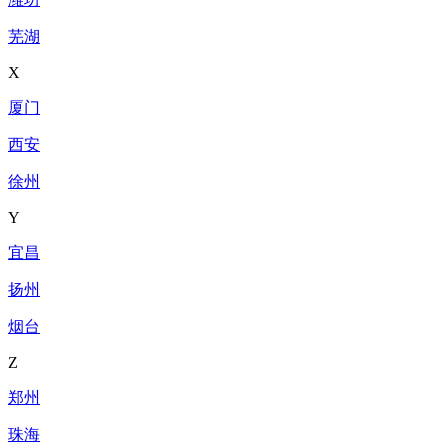
芜湖
X
厦门
西安
徐州
Y
宜昌
扬州
烟台
Z
郑州
珠海