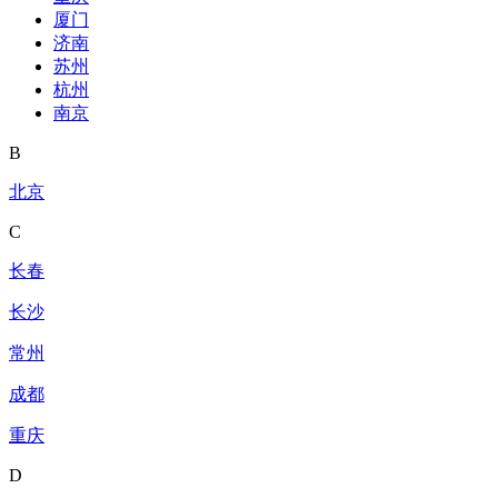
厦门
济南
苏州
杭州
南京
B
北京
C
长春
长沙
常州
成都
重庆
D