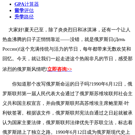
GPA
计算器
留学
评估
升学
路径
大家好!夏天已至，除了炎炎烈日和冰淇淋，还有一个让人
热血沸腾的日子正悄悄靠近——没错，就是俄罗斯日(День
России)!这个充满传统与活力的节日，每年都带来无数欢笑和
回忆。今天，就让我们一起走进这个热闹非凡的节日，感受那
浓烈的俄罗斯风情吧!
立即咨询>>
你知道那个改写俄罗斯命运的日子吗?1990年6月12日，俄
罗斯联邦第一届人民代表大会通过了俄罗斯苏维埃联邦社会主
义共和国主权宣言，并由俄罗斯联邦高苏维埃主席鲍里斯·叶
利钦签署。根据该文件，俄罗斯联邦宪法自通过之日起就被承
认为国家主要法律，俄罗斯联邦法律优先于苏联立法，标志着
俄罗斯踏上了独立之路。1990年6月12日成为俄罗斯现代史上