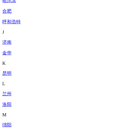
哈尔滨
合肥
呼和浩特
J
济南
金华
K
昆明
L
兰州
洛阳
M
绵阳