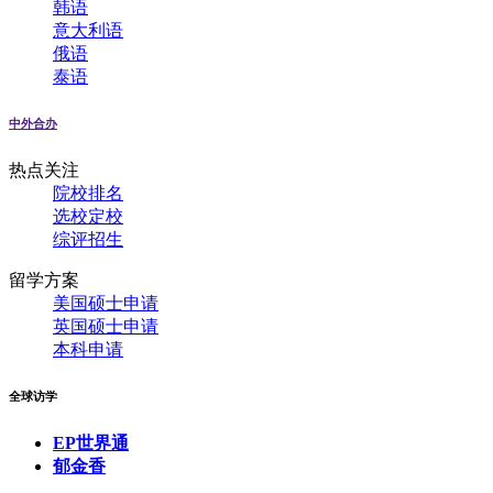
韩语
意大利语
俄语
泰语
中外合办
热点关注
院校排名
选校定校
综评招生
留学方案
美国硕士申请
英国硕士申请
本科申请
全球访学
EP世界通
郁金香