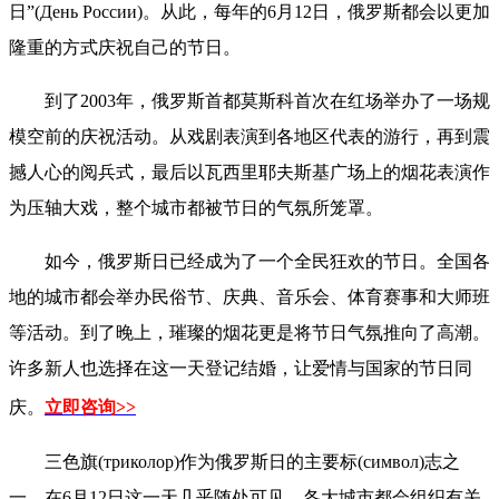
日”(День России)。从此，每年的6月12日，俄罗斯都会以更加
隆重的方式庆祝自己的节日。
到了2003年，俄罗斯首都莫斯科首次在红场举办了一场规
模空前的庆祝活动。从戏剧表演到各地区代表的游行，再到震
撼人心的阅兵式，最后以瓦西里耶夫斯基广场上的烟花表演作
为压轴大戏，整个城市都被节日的气氛所笼罩。
如今，俄罗斯日已经成为了一个全民狂欢的节日。全国各
地的城市都会举办民俗节、庆典、音乐会、体育赛事和大师班
等活动。到了晚上，璀璨的烟花更是将节日气氛推向了高潮。
许多新人也选择在这一天登记结婚，让爱情与国家的节日同
庆。
立即咨询>>
三色旗(триколор)作为俄罗斯日的主要标(символ)志之
一，在6月12日这一天几乎随处可见。各大城市都会组织有关