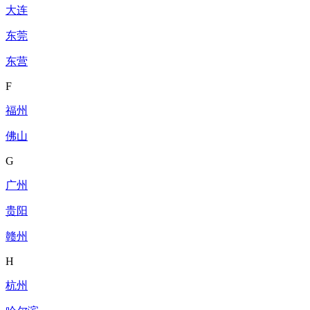
大连
东莞
东营
F
福州
佛山
G
广州
贵阳
赣州
H
杭州