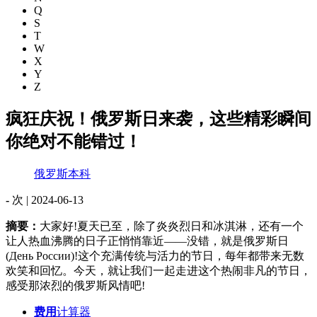
Q
S
T
W
X
Y
Z
疯狂庆祝！俄罗斯日来袭，这些精彩瞬间
你绝对不能错过！
俄罗斯本科
-
次 |
2024-06-13
摘要：
大家好!夏天已至，除了炎炎烈日和冰淇淋，还有一个
让人热血沸腾的日子正悄悄靠近——没错，就是俄罗斯日
(День России)!这个充满传统与活力的节日，每年都带来无数
欢笑和回忆。今天，就让我们一起走进这个热闹非凡的节日，
感受那浓烈的俄罗斯风情吧!
费用
计算器