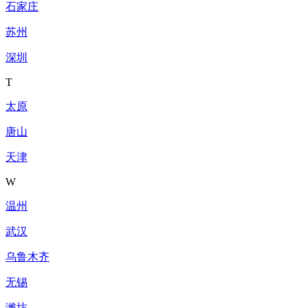
石家庄
苏州
深圳
T
太原
唐山
天津
W
温州
武汉
乌鲁木齐
无锡
潍坊