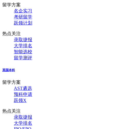
留学方案
名企实习
考研留学
跃领计划
热点关注
录取捷报
大学排名
智能选校
留学测评
英国本科
留学方案
AST遴选
预科申请
跃领X
热点关注
录取捷报
大学排名
IPQ/EPQ