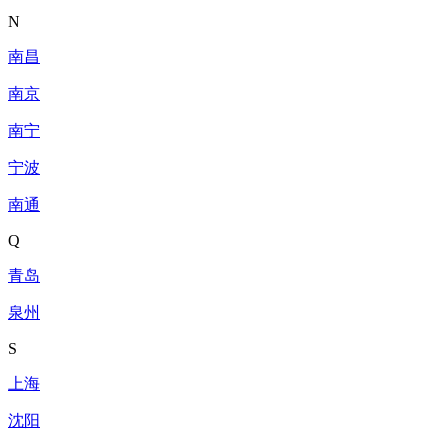
N
南昌
南京
南宁
宁波
南通
Q
青岛
泉州
S
上海
沈阳