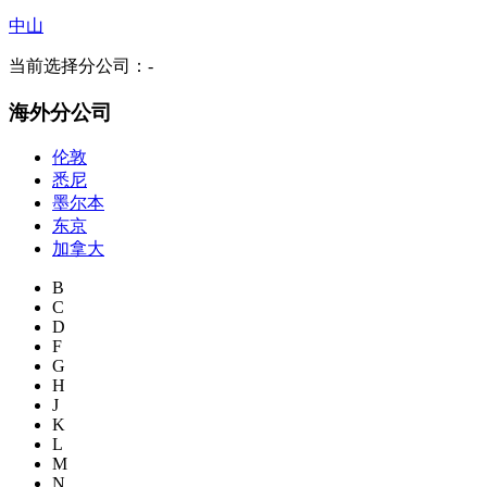
中山
当前选择分公司：
-
海外分公司
伦敦
悉尼
墨尔本
东京
加拿大
B
C
D
F
G
H
J
K
L
M
N