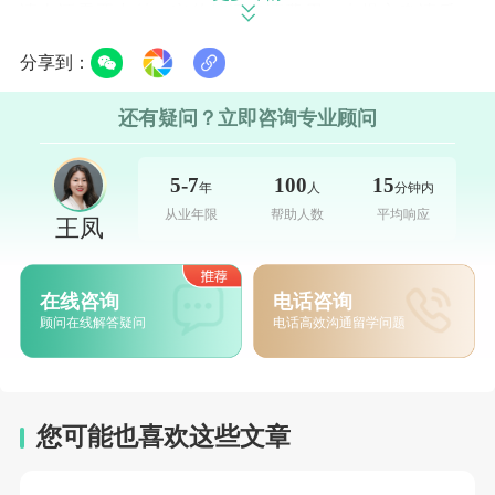
请人还需要支付一定的签证申请费用。在提交申请后，
新西兰移民局会对申请进行审核，审核过程可能需要一
分享到：
段时间，因此申请人需要提前做好计划。
还有疑问？立即咨询专业顾问
5-7
100
15
年
人
分钟内
总的来说，新西兰签证的期限主要取决于签证类型
从业年限
帮助人数
平均响应
王凤
和申请人的具体情况。无论你是计划短期访问新西兰，
还是希望在新西兰长期居住，都需要了解相关的签证信
在线咨询
电话咨询
息和申请过程。希望本文能为你提供有用的信息，帮助
顾问在线解答疑问
电话高效沟通留学问题
你顺利完成新西兰签证的申请。
您可能也喜欢这些文章
最后，值得注意的是，新西兰的签证政策可能会有
所变化，因此在申请签证前，建议申请人最好能够查阅