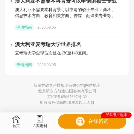
生。持有这种签证的学生可以在新西兰全职工作。
澳大利亚不需要本科背景可以申请的硕士专业
澳大利亚不需要本科背景可以申请的硕士专业：商科、
信息技术方向、教育相关方向、传媒、翻译类专业等。
申请指南
2026.08.05
3. 路线签证（Pathway Student Visa）：这种签证
允许学生在最长五年的时间内，按照预定的学习路线在
澳大利亚麦考瑞大学世界排名
新西兰的多个教育机构学习。
麦考瑞大学全球位次处在130至140区间。
申请指南
2026.08.05
4. 交换学生签证（Exchange Student Visa）：这种
新东方教育科技集团有限公司|
网站地图
签证适用于参加学校或大学的交换生项目的学生。
北京新东方前途出国咨询有限公司
京ICP备05067667号-32
所有服务仅面向18岁及以上人群
95%用户选择
5. 留学生监护人签证（Guardian Visa）：这种签证
在线咨询
首页
方案定制
适用于陪同未成年留学生在新西兰的家长或监护人。