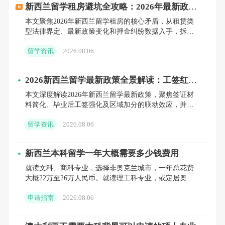
新西兰留学租房避坑全攻略：2026年最新政策
最新的官方信息，以确保申请的成功。
解读与实战策略，守护你的海外安居权益
本文聚焦2026年新西兰留学租房的核心矛盾，从租赁类
型法律界定、最新政策变化和押金纠纷数据入手，拆解
留学生常见认知误区，并给出渠道甄别、合同审查、入
留学资讯
2026.08.06
住建档、权责
新西兰留学
签证种类分为几类？
2026新西兰留学最新政策全景解读：工签红
利、签证优化与申请时间轴
1. 学生签证（Student Visa）：这是大多数留学生
本文深度解读2026年新西兰留学最新政策，聚焦签证材
料简化、毕业后工签强化及区域加分的联动效应，并结
申请的签证类型，适用于在新西兰的认可教育机构全日
合紧缺专业对接、学术语言提升和资金证明构建提出系
留学资讯
2026.08.06
统性应对策略
制学习。学生签证的有效期通常与课程长度相符，课程
结束后签证即到期。
新西兰本科留学一年大概需要多少钱费用
就读文科、商科专业，选择非奥克兰城市，一年总花费
大概22万至26万人民币。就读理工科专业，或定居奥克
兰地区，全年整体开销在28万至34万人民币。
2. 研究生研究签证（Postgraduate Research Student
申请指南
2026.08.06
Visa）：这种签证适用于在新西兰进行博士研究的学