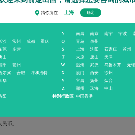
每月吃饭的费用大概在 1000-3500元人民币左右，若按正
上海
确定
猜你所在
N
南昌
南京
南宁
宁波
生提供宿舍，宿舍类型多为双人间或四人间。学校宿舍环境良
长沙
常州
成都
重庆
Q
青岛
泉州
人间的宿舍每月费用大概在 650-850 元人民币。
立即咨询>
东莞
东营
S
上海
沈阳
石家庄
苏州
在校外租房。校外租房的费用会因房屋类型和位置的不同而有
佛山
T
太原
唐山
天津
贵阳
赣州
W
温州
武汉
乌鲁木齐
无
右，这样的房子通常包含卧室、厨房和卫生间，居住舒适度较高，还
哈尔滨
合肥
呼和浩特
X
厦门
西安
徐州
些，一套房的租金大概在 2200 元人民币左右，而单间的租金
金华
Y
宜昌
扬州
烟台
Z
郑州
珠海
中山
洛阳
特别行政区
中国香港
游玩，都需要乘坐交通工具。建议留学生办理一张交通卡，学
用。每月的交通费用大概在220元左右，如果有出远门的需求，
0人民币。