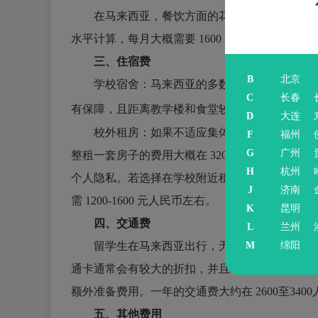
在马来西亚，餐饮方面的花费因人而异。一般来说，
水平计算，每月大概需要 1600 元人民币。
三、住宿费
B
北京
学校宿舍：马来西亚的多数公立大学会为留学
C
长春
有保障，且距离教学楼和食堂较近，生活十分便利。双
D
大连
校外租房：如果不适应集体生活，也可以选择
F
福州
G
广州
整租一套房子的费用大概在 3200 元人民币左
H
杭州
个人隐私。若选择在学校附近租房，租金相对会高一
J
济南
需 1200-1600 元人民币左右。
K
昆明
四、交通费
L
兰州
M
绵阳
留学生在马来西亚出行，无论是上课还是外出
通卡通常会有较大的折扣，并且地铁和公交都可通
额外准备费用。一年的交通费大约在 2600至340
五、其他费用