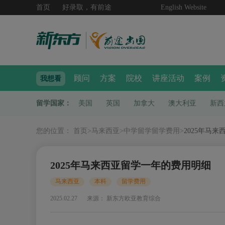
首页
好录取，有前途
English Website
顾问
方案
院校
讲座活动
案例
我想看
留学国家：
美国
英国
加拿大
澳大利亚
新西
您的位置：
首页
>
马来西亚
>
中学留学留学费用
>
2025年马
2025年马来西亚留学一年的费用明细
马来西亚
本科
留学费用
2025.02.27
来源： 新东方欧亚教育综合