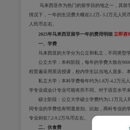
马来西亚作为热门的留学目的地之一，其留学
情况下，一年的生活费大概在2.2万- 3.2万元
人民币左右。
2025年马来西亚留学一年的费用明细
立即咨询
一、学费
马来西亚的大学分为公立和私立，不同类型学
公立大学：本科阶段，每年的学费大致在9000-26
程普遍采用英语授课，校内学生以当地人居多。本科
私立大学：本科学费每年约为1.8万-4.2万元人民
学专业或会计专业可能有所不同。对于语言水平
硕士阶段：公立大学硕士学费约为1.1万元人民币 /
同专业的学费也有明显差别。比如，商科专业的学费大概
专业则在7.2-9.2万马币左右。
二、伙食费