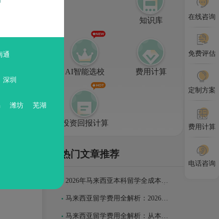
常生活
在线咨询
知识库
免费评估
南通
好，安全
AI智能选校
费用计算
>
深圳
定制方案
所差异。
锡
潍坊
芜湖
能保证
每月只
投资回报计算
费用计算
热门文章推荐
电话咨询
生使用交
2026年马来西亚本科留学全成本清
则需要
单：从前期准备到毕业落地的真实
开销
马来西亚留学费用全解析：2026年
一年真实花费明细
马来西亚留学费用全解析：从本科