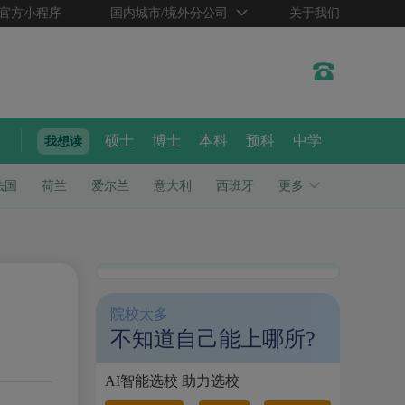
官方小程序
国内城市/境外分公司
关于我们
硕士
博士
本科
预科
中学
我想读
法国
荷兰
爱尔兰
意大利
西班牙
更多
院校太多
不知道自己能上哪所?
AI智能选校 助力选校