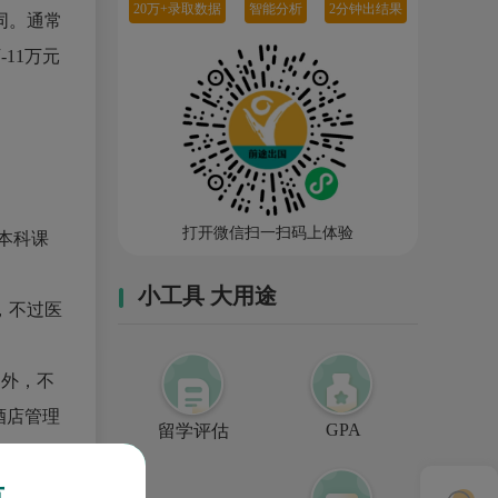
20万+录取数据
智能分析
2分钟出结果
同。通常
-11万元
打开微信扫一扫码上体验
的本科课
小工具 大用途
年，不过医
另外，不
，酒店管理
GPA
留学评估
市