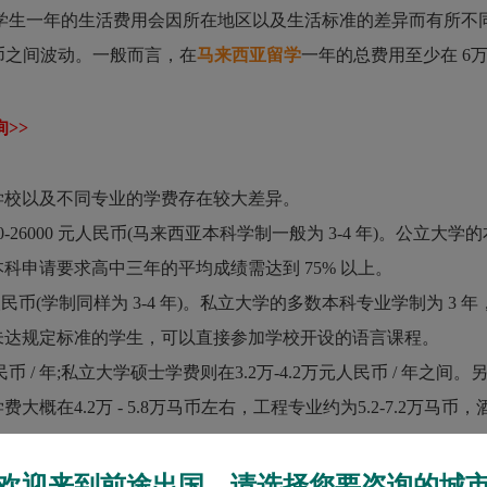
生一年的生活费用会因所在地区以及生活标准的差异而有所不
人民币之间波动。一般而言，在
马来西亚留学
一年的总费用至少在 6万
>>
校以及不同专业的学费存在较大差异。
000 元人民币(马来西亚本科学制一般为 3-4 年)。公立大学
申请要求高中三年的平均成绩需达到 75% 以上。
币(学制同样为 3-4 年)。私立大学的多数本科专业学制为 3 
未达规定标准的学生，可以直接参加学校开设的语言课程。
 年;私立大学硕士学费则在3.2万-4.2万元人民币 / 年之间。
在4.2万 - 5.8万马币左右，工程专业约为5.2-7.2万马币
欢迎来到前途出国，请选择您要咨询的城