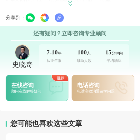
3.TOPIK成绩、语学院结业证明、校考
专业设置
分享到：
立即咨询>>
人文系列：国语国文系，哲学系、韩国历
还有疑问？立即咨询专业顾问
史系语文系列：英语语言文学系，中国语言文
7-10
100
15
年
人
分钟内
化系，日本语言文化系，法语文化系音乐系，
从业年限
帮助人数
平均响应
史晓奇
宗教系，神学院（圣心校区）社会科学系列：
社会福祉系，心理学系，社会学系，特殊教育
在线咨询
电话咨询
系管理系列：管理系，会计系国际法·政·经系
顾问在线解答疑问
电话高效沟通留学问题
列：国际系，法学系，经济系，行政系
总结
立即咨询>>
您可能也喜欢这些文章
加图立大学综合指数排名较高，同时申请
难度也要比同排名的学校要容易，很多同学可