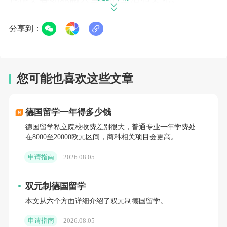
英语沉浸式环境
立即咨询>>
分享到：
爱尔兰是一个英语为母语的国家，学生能
在日常生活中持续和深入地接触和使用英语，
您可能也喜欢这些文章
这对于英语能力的提高大有裨益。
文化和历史的丰富性
德国留学一年得多少钱
德国留学私立院校收费差别很大，普通专业一年学费处
爱尔兰有着深厚的文化底蕴和历史遗产。
在8000至20000欧元区间，商科相关项目会更高。
学生可以在学习之余，亲自体验和了解这片古
申请指南
2026.08.05
老的土地所承载的故事和传统。
双元制德国留学
相对较低的生活成本
本文从六个方面详细介绍了双元制德国留学。
相较于一些其他欧洲国家，爱尔兰的生活
申请指南
2026.08.05