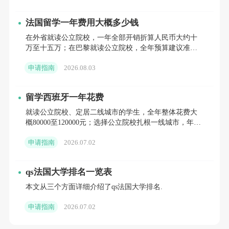
成本更为亲民，这为家庭提供了更大的经济灵
法国留学一年费用大概多少钱
活性。一年的中学花费大致在20万-30万人民币
在外省就读公立院校，一年全部开销折算人民币大约十
左右(根据选择的学校及住宿类型决定)
万至十五万；在巴黎就读公立院校，全年预算建议准备
十五万至二十万。如果选择私立院校，结合所在城市差
地理位置优越
申请指南
2026.08.03
异，一年总支出普
立即咨询>>
坐落于欧洲的西端，爱尔兰不仅与英国相
留学西班牙一年花费
近，还便于前往欧洲大陆进行旅行和学习交
就读公立院校、定居二线城市的学生，全年整体花费大
概80000至120000元；选择公立院校扎根一线城市，年开
流。
销在120000至150000元；就读私立院校的学生
申请指南
2026.07.02
综上所述，选择爱尔兰作为
的目的
中学留学
地，不仅能让学生受益于其高水平的教育体
qs法国大学排名一览表
本文从三个方面详细介绍了qs法国大学排名.
系，更能在一个友好、开放和文化丰富的环境
中成长。
申请指南
2026.07.02