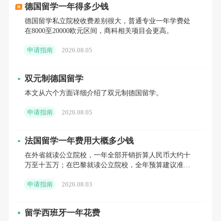
卡尔斯鲁厄理工学院的建筑学院历史悠
德国留学一年得多少钱
久，可追溯至
年。
1825
德国留学私立院校收费差别很大，普通专业一年学费处
在8000至20000欧元区间，商科相关项目会更高。
卡尔斯鲁厄理工学院的主要学术领域包括
申请指南
2026.08.05
建筑设计、建筑技术、城市规划、景观设计和
室内设计。教育和研究活动涵盖建筑领域的广
双元制德国留学
泛范围，从创新的建筑设计到可持续建筑实
本文从六个方面详细介绍了双元制德国留学。
践。学院特别强调可持续建筑和绿色技术，鼓
申请指南
2026.08.05
励学生和研究人员探索创新的可持续性解决方
法国留学一年费用大概多少钱
案，以满足当前和未来的建筑需求。
在外省就读公立院校，一年全部开销折算人民币大约十
万至十五万；在巴黎就读公立院校，全年预算建议准备
以上是对德国优秀建筑类院校的推荐与详
十五万至二十万。如果选择私立院校，结合所在城市差
细介绍，希望能对同学们的德国留学之路有所
申请指南
2026.08.03
异，一年总支出普
助益！祝所有同学都能顺利收到心仪的
，
offer
留学西班牙一年花费
进入自己梦想的学术殿堂，实现自己的留学梦