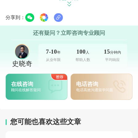
二、
慕尼黑工业大学
分享到：
慕尼黑工业大学位于德国南部的慕尼黑
还有疑问？立即咨询专业顾问
市，以其卓越的创新精神和高质量的教育成为
首批三所德国精英大学之一。
7-10
100
15
年
人
分钟内
从业年限
帮助人数
平均响应
慕尼黑工业大学是国际科技大学联盟、全
史晓奇
球大学高研院联盟、欧洲卓越理工大学联盟等
联盟的成员。
在线咨询
电话咨询
顾问在线解答疑问
电话高效沟通留学问题
同时，慕尼黑工业大学享有德国政府的重
点资助，科研经费充足。
您可能也喜欢这些文章
三、卡尔斯鲁厄理工学院