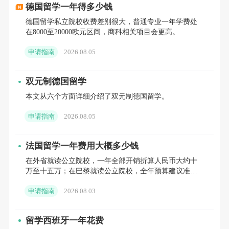
德国留学一年得多少钱
制
德国留学私立院校收费差别很大，普通专业一年学费处
在8000至20000欧元区间，商科相关项目会更高。
同学说|里尔中央理工学院硕士与法国航空
申请指南
2026.08.05
航天大学ISAE-SUPAERO博士的就读体验！
带你深度了解法国航空航天界的扛把子
双元制德国留学
——ISAE集团
本文从六个方面详细介绍了双元制德国留学。
申请指南
2026.08.05
ENAC（国立民用航空学院）
法国留学一年费用大概多少钱
国立民用航空学校（缩写“ENAC”）于
在外省就读公立院校，一年全部开销折算人民币大约十
2011年由
原国立民用航空学校
（创建于1949
万至十五万；在巴黎就读公立院校，全年预算建议准备
十五万至二十万。如果选择私立院校，结合所在城市差
年）和
航空开发与培训中心
（创建于1936年）
申请指南
2026.08.03
异，一年总支出普
合并而成。国立民用航空学校是
唯一一所培养
与民用航空相关的所有专业和职业人才的学
留学西班牙一年花费