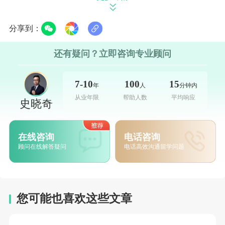
制协和式客机的工程师当中，许多都毕业于
ISAE。
分享到：
英文授课硕士课程:
还有疑问？立即咨询专业顾问
Masters of Science in Aerospace Mechanics
7-10
100
15
年
人
分钟内
and Avionics航天力学与航空电子科学硕士，2
从业年限
帮助人数
平均响应
史晓奇
年制，9月份开学，要求相关专业学士学位或同
等学历，学费为14000欧元（2年），要求托福
在线咨询
电话咨询
79分或雅思6.0分
顾问在线解答疑问
电话高效沟通留学问题
Master of Science in Aeronautical and
Space Systems航空和航天系统，2年制 Master
您可能也喜欢这些文章
of Science in Global Navigation Satellite
System(ISAE-ENAC)全球导航卫星系统，2年