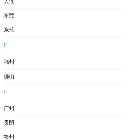
大连
东莞
问答库
知识库
留学评估
算费用
GPA计算
东营
热门讲座
更多
F
福州
佛山
G
2026/08/13 19:30
广州
线上直播
63
人感兴趣
贵阳
预约
赣州