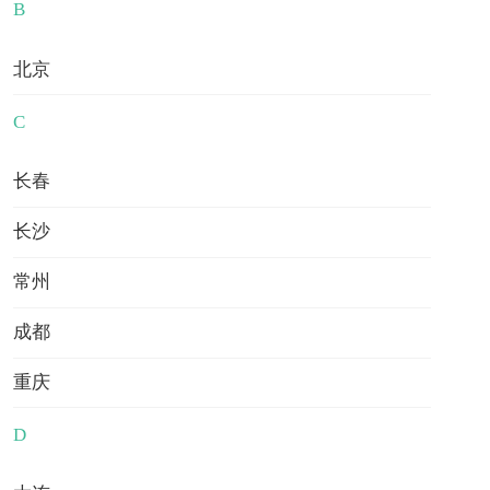
-
B
中外合办
日本
德国
新加坡
更多
热点关注
北京
C
经典案例
留学顾问
院校中心
求职就业
多维度分析
1V1沟通
选优质院校
求职就业指导
长春
长沙
本科
预科
中学
一站式服务
常州
硕士
博士
成都
定制专属方案
指导申请梦校
重庆
D
留学工具