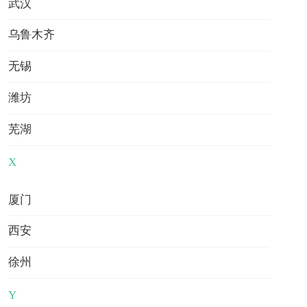
武汉
线规划，逆势拿下全美仅招个位数的DPT博士！
新西兰留学租房避坑全攻略：2026年最新政策解
乌鲁木齐
读与实战策略，守护你的海外安居权益
新西兰小学生陪读留学全攻略：给足陪伴，更给
无锡
足未来
2026新西兰留学最新政策全景解读：工签红利、
潍坊
签证优化与申请时间轴
澳洲中学留学生签证要求：2026年新政下的合规
芜湖
指南与申请策略
澳大利亚入境流程即将迎来重大调整！数字申报
X
全国推行，2026赴澳学子行前必读
黄仁勋捐款范德堡大学7500万美元！拟建新学院
押注"艺术+工程"交叉赛道
厦门
英国金士顿大学读研回国前景怎么样？从申请门
槛到就业变现，一篇读懂
西安
徐州
地址分布
Y