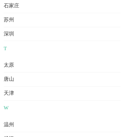
石家庄
苏州
深圳
我接受并同意
《用户服务条款》
和
《隐私权相关政策》
T
太原
马上查看我的费用
唐山
已有
38601
人选择查看留学费用
天津
热门资讯
更多
W
留学资讯
申请指南
院校申请
留学费用
温州
【走进offer】稀缺席位突围战：北体学长2年长