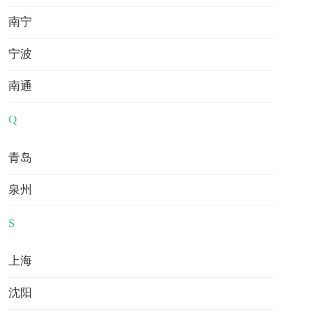
一站式服务
南宁
宁波
南通
Q
·香港副学士申请是一次选
·中国香港博士常见问题
青岛
择
Q&A
泉州
S
算一算出国留学一年需要花费多少钱
上海
沈阳