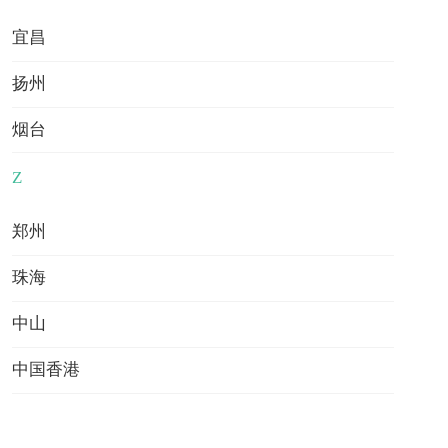
宜昌
扬州
烟台
Z
郑州
珠海
到访有礼
中山
·
《中国学生出国留学发展报告》 1本
·
定制留学规划方案 1次
·
免费留学评估 1次
中国香港