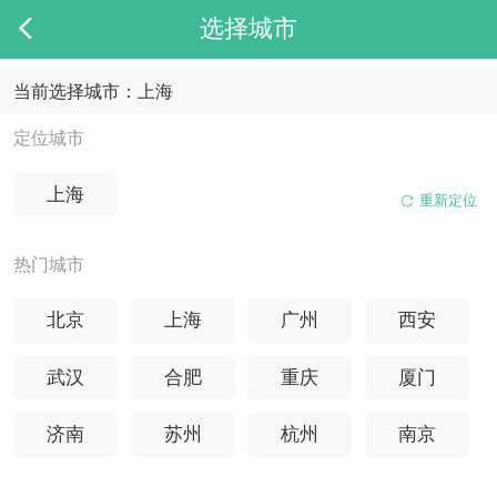
2
4
2
2
选择城市
0
3
5
3
3
上海
导航
1
4
6
4
4
2
5
7
5
5
0
当前选择城市：
上海
3
6
8
6
6
1
4
7
9
7
7
2
5
8
0
8
8
3
定位城市
6
9
1
9
9
4
7
0
2
0
0
5
8
1
3
1
1
6
上海
重新定位
9
2
4
2
2
7
0
3
5
3
3
8
1
4
6
4
4
9
热门城市
2
5
7
5
5
0
截至2026年07月斩获优质院校offer
共计
枚
3
6
8
6
6
1
4
7
9
7
7
2
北京
上海
广州
西安
5
8
,
8
8
3
6
9
.
9
9
4
斩获世界优质大学录取offer
7
,
,
,
5
武汉
合肥
重庆
厦门
8
.
.
.
6
共计
枚
美国研究生
英国硕博
美国本科
英国本科
美国中学
英国中学
美国
英国
加拿大
澳大利亚
新西兰
9
7
,
8
济南
苏州
杭州
南京
37658
78009
9991
55063
13226
.
9
枚
枚
枚
枚
枚
美国
英国
加拿大
澳新
欧亚
,
日本硕博
日本本科
德国硕士
.