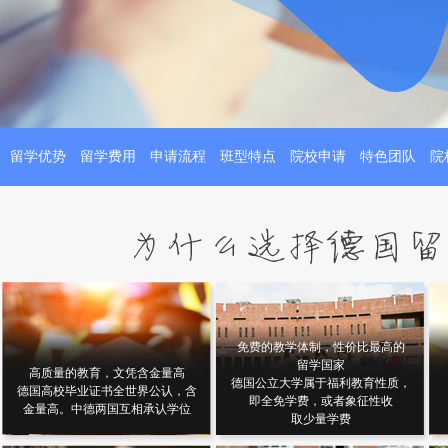
留学优势
留学费用
申请流程
班型特点
院校申请
特色团队
院
免费的教学体制，性价比最高的
留学国家
高质量的教育，文凭含金量高
德国公立大学属于福利教育性质，
德国高校毕业证书全世界公认，含
即全免学费，或者象征性收
金量高。中德两国互相承认学位
取少量学费