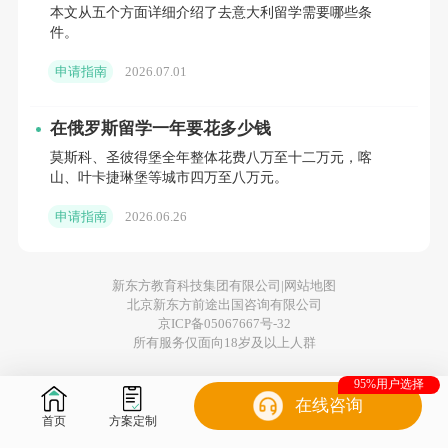
硕士申请要求
本文从五个方面详细介绍了去意大利留学需要哪些条
申请门槛较为友好，全日制本科、大专学历均可报
件。
考，学业均分达到70分以上即可满足基础申请条件，适
申请指南
2026.07.01
配大部分基础普通的留学申请者。
在俄罗斯留学一年要花多少钱
六、马德里卡洛斯三世大学
莫斯科、圣彼得堡全年整体花费八万至十二万元，喀
本科申请要求
山、叶卡捷琳堡等城市四万至八万元。
需高中及同等学历，均分80分以上。语言硬性要
申请指南
2026.06.26
求为西班牙语DELE B2水平，同时英语成绩需达到雅思
6.0及以上或托福80分及以上。
新东方教育科技集团有限公司|
网站地图
北京新东方前途出国咨询有限公司
硕士申请要求
京ICP备05067667号-32
西语授课专业需提供DELE或SIELE B2及以上语
所有服务仅面向18岁及以上人群
言证书，国内取得的西班牙语专四、专八证书需完成双
95%用户选择
在线咨询
认证后方可使用。英语授课专业需按照院校对应专业要
首页
方案定制
求，准备合格的雅思、托福成绩。