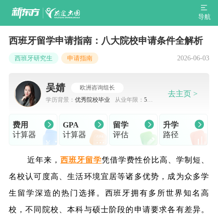
导航
西班牙留学申请指南：八大院校申请条件全解析
2026-06-03
西班牙研究生
申请指南
吴婧
欧洲咨询组长
去主页 >
学历背景：
优秀院校毕业
从业年限：
5-7
年
费用
GPA
留学
升学
计算器
计算器
评估
路径
近年来，
西班牙留学
凭借学费性价比高、学制短、
名校认可度高、生活环境宜居等诸多优势，成为众多学
生留学深造的热门选择。西班牙拥有多所世界知名高
校，不同院校、本科与硕士阶段的申请要求各有差异。