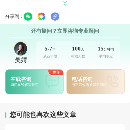
本科申请要求
要求申请者拥有高中及同等学历，学业均分70分
分享到：
以上。语言需同时满足西语和英语基础标准，西班牙语
达到DELE B2水平，英语成绩需雅思6.0及以上或托福
还有疑问？立即咨询专业顾问
70分及以上。
5-7
100
15
年
人
分钟内
硕士申请要求
从业年限
帮助人数
平均响应
吴婧
仅限四年制本科毕业生申请，对学业成绩和英语能
力要求较高。申请者均分需达到80分以上，雅思总分
在线咨询
电话咨询
6.5及以上，且各单项分数不低于6.0分。
顾问在线解答疑问
电话高效沟通留学问题
四、巴塞罗那自治大学
本科申请要求
基础学历为高中或同等学历，均分需80分以上，
您可能也喜欢这些文章
标配语言要求为西班牙语DELE B2水平。部分热门专业
会增设英语能力考核，需按专业要求补充对应的英语成