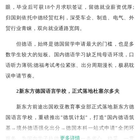
眼，毕业后可获18个月求职签证，留德就业薪资优厚;
归国则依托中德经贸红利，深受车企、制造、电气、外
贸行业青睐，双向就业通路宽阔。
但德语，始终是德国留学申请最大的门槛，也是多
数学生较大的短板。国内德语学习缺乏纯母语环境，口
语听力薄弱;德福考试考位紧张、出分周期漫长，极易耽
误申请节奏。
2新东方德国语言学校，正式落地杜塞尔多夫
新东方前途出国欧亚教育事业部正式落地新东方德
国语言学校，重磅推出"德筑计划"，打造"国内德语筑
基→境外德语强化出分→德国本科一站式申请"全闭环
更多详情
服务，为国内学子赴德求学铺设一条省心、稳妥、一贯