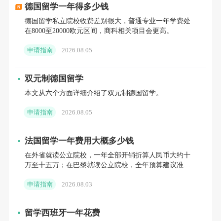
德国留学一年得多少钱
国内零基础德语学习启蒙、系统夯实语法词汇→落
德国留学私立院校收费差别很大，普通专业一年学费处
地杜塞尔多夫全浸泡式德语强化，专攻欧标及德福考试
在8000至20000欧元区间，商科相关项目会更高。
应试，快速达标大学语言要求→新东方申请团队全程负
申请指南
2026.08.05
责德国留学申请，包含院校定位、文书打磨、材料审
核、APS辅导、本科网申与德国留学签证办理。全链路
双元制德国留学
一气呵成，规避信息差与申请误区，为每位学子精准匹
本文从六个方面详细介绍了双元制德国留学。
配梦校。
申请指南
2026.08.05
本土沉浸教学，高效学习
法国留学一年费用大概多少钱
在外省就读公立院校，一年全部开销折算人民币大约十
德国持证资深外教小班授课，深谙中国学生德语学
万至十五万；在巴黎就读公立院校，全年预算建议准备
十五万至二十万。如果选择私立院校，结合所在城市差
习短板，侧重实战听说训练，告别哑巴德语;课后学管跟
申请指南
2026.08.03
异，一年总支出普
踪辅导，注重学习效果。依托本地德福考试考点资源，
考位充足、无需跨城奔波，大幅缩短备考与出分周期。
留学西班牙一年花费