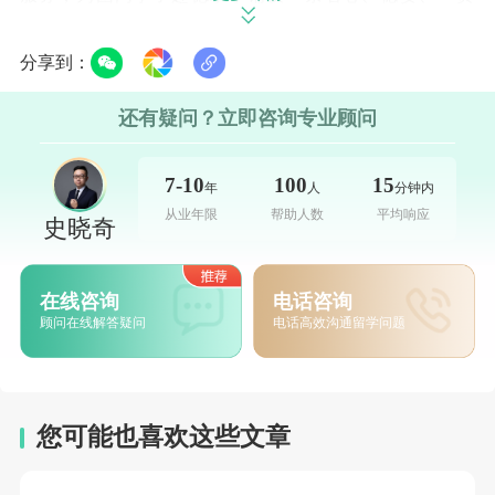
式的直通路径。
分享到：
学校坐落于北威州首府杜塞尔多夫核心宜居圈
还有疑问？立即咨询专业顾问
Heerdt区。该区云集大量跨国企业与国际化机构，华为
等众多中资企业外派家庭聚居于此，社区氛围成熟包
7-10
100
15
年
人
分钟内
容。生活配套完善，华人生活圈便利，新生落地即可快
从业年限
帮助人数
平均响应
史晓奇
速融入。远离闹市、治安优良、绿化充沛，静谧环境格
外适合潜心攻读德语;轨道交通四通八达，便捷通达市中
在线咨询
电话咨询
心、火车站及机场，是境外德语学习的理想之选。
顾问在线解答疑问
电话高效沟通留学问题
3"德筑计划"，如何帮你搞定德国留学
立即咨询
>
>>
您可能也喜欢这些文章
一贯式全闭环，无缝衔接