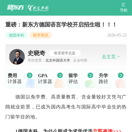
导航
重磅：新东方德国语言学校开启招生啦！！！
2026-05-22
德国本科
留学资讯
史晓奇
欧亚留学总监
去主页 >
学历背景：
北京外国语大学
从业年限：
7-10年
费用
GPA
留学
升学
计算器
计算器
评估
路径
德国以免学费、高质量教育、含金量较好文凭与广
阔就业前景，已成为国内高考生与国际高中毕业生的热
门留学目的地。
1德国本科，为什么能成为求学优选
立即咨询
>
>>