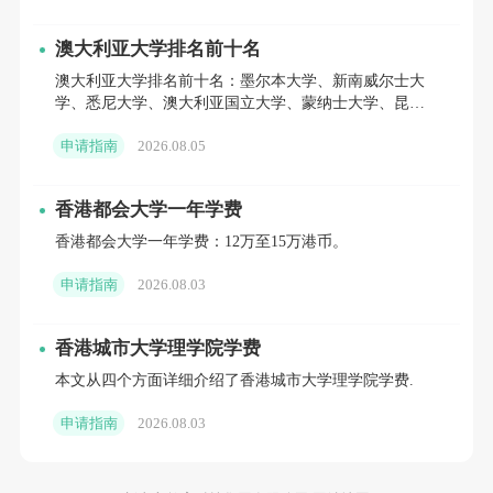
私立大学以合作办学项目为主，课程与英联邦名校
澳大利亚大学排名前十名
澳大利亚大学排名前十名：墨尔本大学、新南威尔士大
接轨，学费相对公立大学更亲民。本科年均11万-19.5万
学、悉尼大学、澳大利亚国立大学、蒙纳士大学、昆士
元，硕士年均12.8万-22万元，部分热门合作院校的商
兰大学、西澳大学等。
申请指南
2026.08.05
科、理工科项目费用可能略高，可达20万-23万元，但
成绩优异者可申请院校学术奖学金，减免30%-50%学
香港都会大学一年学费
费。
香港都会大学一年学费：12万至15万港币。
申请指南
2026.08.03
(二)生活费：年均7万-13万元，住宿占比较高(可灵
活控费)
香港城市大学理学院学费
新加坡的生活成本虽高于国内一线城市，但相较于
本文从四个方面详细介绍了香港城市大学理学院学费.
其他发达国家留学目的地，仍处于合理范围，且可通过
申请指南
2026.08.03
选择住宿方式、调整消费习惯有效压缩开支。生活费年
均7万-13万元，其中住宿是最大支出，占比约