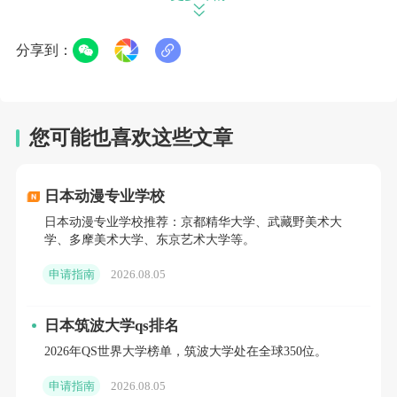
可申请新加坡教育部学费津贴(MOE Tuition Grant)，减
免比例根据专业调整为40%-60%，申请成功后学费可降
分享到：
至11万-17万元，但需签署协议，承诺毕业后在新加坡
工作3年，违约需退还减免学费及利息。
您可能也喜欢这些文章
- 硕士：授课型硕士年均16.5万-32.5万元，其中商
科专业(如金融、MBA)费用较高，约24.5万-32.5万元;
日本动漫专业学校
研究型硕士年均11万-22万元，侧重学术研究，部分院
日本动漫专业学校推荐：京都精华大学、武藏野美术大
学、多摩美术大学、东京艺术大学等。
校会提供一定的科研补贴。
申请指南
2026.08.05
- 博士：大多有全额学费覆盖，部分院校还会发放
每月500-1000新币(约2630-5260元人民币)的生活津
日本筑波大学qs排名
贴，实际花费极低，主要支出为生活费。
2026年QS世界大学榜单，筑波大学处在全球350位。
申请指南
2026.08.05
2. 私立大学(国际生)
立即咨询
>
>>