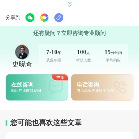
正式入学时间：2027年8月初，预留充足时间办理
签证、住宿及行前准备;
分享到：
相关费用标准：申请费100新币(提交申请后不予退
还有疑问？立即咨询专业顾问
还)，录取押金5,450新币(确认录取后需按时缴纳，用于
7-10
100
15
锁定入学资格)。
年
人
分钟内
从业年限
帮助人数
平均响应
史晓奇
本次NUS 27Fall理学院提前批共开放14个授课型硕
士项目，精准覆盖计算机/数据、数学/物理、生化/医学
在线咨询
电话咨询
三大硬核领域，兼顾学术深度与就业导向，无论是想深
顾问在线解答疑问
电话高效沟通留学问题
耕基础学科，还是聚焦应用型领域，都能找到适配的专
业选择，具体专业分类及详情如下：
立即咨询
>
>>
您可能也喜欢这些文章
01 计算机/数据类(4个，热门选择)