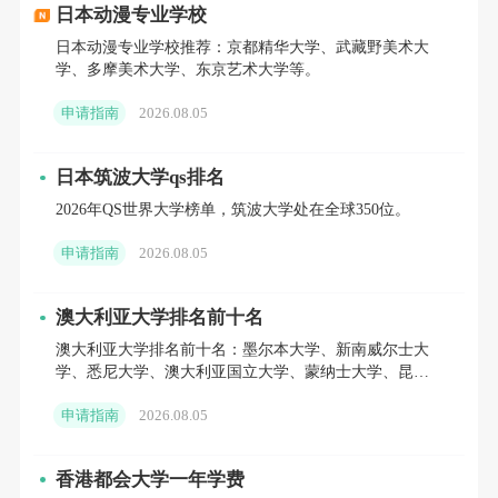
聚焦当下最热门的数字化领域，课程设置贴合行业
日本动漫专业学校
需求，毕业竞争力强，适合本科为计算机、数学、统计
日本动漫专业学校推荐：京都精华大学、武藏野美术大
学、多摩美术大学、东京艺术大学等。
等相关专业的申请者，其中科学人工智能为近年新设专
申请指南
2026.08.05
业，对交叉学科背景申请者包容度较高：
1. 数据科学与机器学习(MSc Data Science and
日本筑波大学qs排名
2026年QS世界大学榜单，筑波大学处在全球350位。
Machine Learning);
申请指南
2026.08.05
2. 科学人工智能(MSc AI for Science);
澳大利亚大学排名前十名
3. 可持续发展数据科学(MSc Data Science for
澳大利亚大学排名前十名：墨尔本大学、新南威尔士大
Sustainability);
学、悉尼大学、澳大利亚国立大学、蒙纳士大学、昆士
兰大学、西澳大学等。
申请指南
2026.08.05
4. 量化金融(MSc Quantitative Finance)(27Fall恢复
招生，竞争激烈)。
香港都会大学一年学费