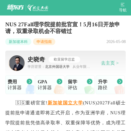
导航
NUS 27Fall理学院提前批官宣！5月16日开放申
请，双重录取机会不容错过
2026-05-08
新加坡本科
申请指南
史晓奇
欧亚留学总监
去主页 >
学历背景：
北京外国语大学
从业年限：
7-10年
费用
GPA
留学
升学
计算器
计算器
评估
路径
🇸🇬重磅官宣!
新加坡国立大学
(NUS)2027Fall硕士
提前批申请通道即将正式开启，作为亚洲学府，NUS理
学院提前批凭借高录取率、双重保障等优势，成为理工