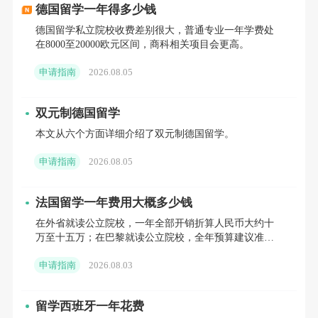
德国留学一年得多少钱
私立院校：专业定价，灵活适配需求
立即咨询
>
>>
德国留学私立院校收费差别很大，普通专业一年学费处
在8000至20000欧元区间，商科相关项目会更高。
私立院校学费受专业热度、课程类型影响较大，
申请指南
2026.08.05
2026年热门专业(商科、工程、医科)学费涨幅约10%，
但整体仍具性价比，同时部分院校新增奖学金，对冲费
双元制德国留学
用上涨影响：
本文从六个方面详细介绍了双元制德国留学。
本科阶段：普通商科类(会计、金融、市场营销)年
申请指南
2026.08.05
均4.8万-9.5万元人民币;工程类(土木工程、电子工
法国留学一年费用大概多少钱
程)6.2万-12.5万元;国际分校(诺丁汉马来校区、赫瑞瓦
在外省就读公立院校，一年全部开销折算人民币大约十
特马来校区)本科年均9.5万-15.5万元，医科、牙科等特
万至十五万；在巴黎就读公立院校，全年预算建议准备
十五万至二十万。如果选择私立院校，结合所在城市差
殊专业年均达18.5万-22万元，较2025年略有上涨。
申请指南
2026.08.03
异，一年总支出普
硕士阶段：MBA、金融硕士等热门项目年均8万-19
留学西班牙一年花费
万元;普通授课型硕士4.9万-9.8万元;研究型硕士5.5