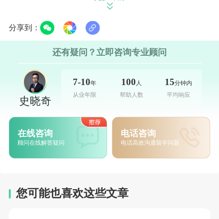
接着，向所在辖区使馆或领馆预约递签时间，准备
分享到：
好大学录取信、合格语言证明、自保金、保险等材料，
在约定时间递交申请，耐心等待签证下发。签证申请费
还有疑问？立即咨询专业顾问
为75欧元，官方处理时间约5周，个别情况可能更长，
所以收到院校录取后要尽早申请。
7-10
100
15
年
人
分钟内
从业年限
帮助人数
平均响应
史晓奇
语言+留学签证：德语进阶的过渡之选
立即咨询
>
>>
在线咨询
电话咨询
顾问在线解答疑问
电话高效沟通留学问题
若尚未满足德国大学德语要求，想先到德国学习德
语，考出合格成绩后再申请大学，就需申请语言+留学
签证。通常，国内具备400 - 600学时德语能力可申请，
您可能也喜欢这些文章
但根据最新递签政策，报名德国语言班需提供
上一级别
德语证书
，如报B1级别语言班，要有歌德A2等级证