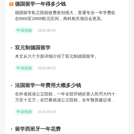
德国留学一年得多少钱
书。
德国留学私立院校收费差别很大，普通专业一年学费处
在8000至20000欧元区间，商科相关项目会更高。
德国大使馆认可符合欧洲语言测试协会标准的语言
证书，建议提交歌德学院、欧洲语言证书有限公司、奥
申请指南
2026.08.05
地利德语语言证书等机构的考试证书之一。
双元制德国留学
德国本科留学签证办理虽有挑战，但只要明确签证
本文从六个方面详细介绍了双元制德国留学。
类型，按要求准备材料，合理安排时间，就能顺利拿到
申请指南
2026.08.05
签证，开启在德国的精彩留学生活。如果你对德国留学
法国留学一年费用大概多少钱
感兴趣或想了解更多相关信息，欢迎随时联系新东方欧
在外省就读公立院校，一年全部开销折算人民币大约十
亚教育的留学老师进行咨询。
万至十五万；在巴黎就读公立院校，全年预算建议准备
十五万至二十万。如果选择私立院校，结合所在城市差
申请指南
2026.08.03
异，一年总支出普
您的位置：
首页
>
德国
>
中学留学申请指南
>
德国本科留学签证全攻
略：解锁赴德求学之门
留学西班牙一年花费