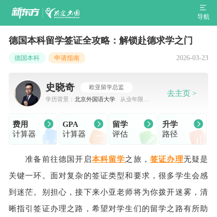
导航
德国本科留学签证全攻略：解锁赴德求学之门
2026-03-23
德国本科
申请指南
史晓奇
欧亚留学总监
去主页 >
学历背景：
北京外国语大学
从业年限：
7-10年
费用
GPA
留学
升学
计算器
计算器
评估
路径
准备前往德国开启
本科留学
之旅，
签证办理
无疑是
关键一环。面对复杂的签证类型和要求，很多学生会感
到迷茫。别担心，接下来小亚老师将为你拨开迷雾，清
晰指引签证办理之路，希望对学生们的留学之路有所助