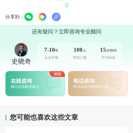
院系及专业
分享到：
りつめいかんだいがく
还有疑问？立即咨询专业顾问
7-10
100
15
年
人
分钟内
立命馆大学共设置了15个学部，涵盖了多个领
从业年限
帮助人数
平均响应
史晓奇
域。
法学部、产业社会学部、国际关系学部、文学部、
在线咨询
电话咨询
顾问在线解答疑问
电话高效沟通留学问题
经营学部、经济学部、政策科学部、综合心理学部、映
像学部、运动健康科学部、食品管理学部、情报理工学
部、理工学部、生命科学部、药学部。
您可能也喜欢这些文章