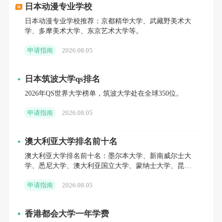
日本动漫专业学校
募集要项解读
立即咨询>>>
日本动漫专业学校推荐：京都精华大学、武藏野美术大
学、多摩美术大学、东京艺术大学等。
りつめいかんだいがく
申请指南
2026.08.05
日本筑波大学qs排名
2026年QS世界大学榜单，筑波大学处在全球350位。
● 出愿时间
申请指南
2026.08.05
澳大利亚大学排名前十名
澳大利亚大学排名前十名：墨尔本大学、新南威尔士大
立命馆大学每年招收两次学生，分别是前期和后
学、悉尼大学、澳大利亚国立大学、蒙纳士大学、昆士
期。
兰大学、西澳大学等。
申请指南
2026.08.05
前期出愿时间：2025年8月20日~8月29日
香港都会大学一年学费