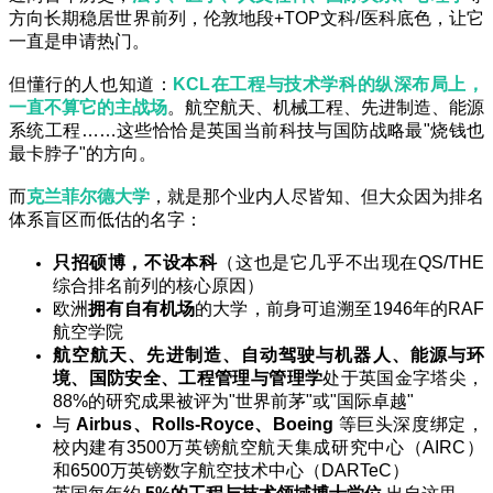
方向长期稳居世界前列，伦敦地段+TOP文科/医科底色，让它
一直是申请热门。
但懂行的人也知道：
KCL在工程与技术学科的纵深布局上，
一直不算它的主战场
。航空航天、机械工程、先进制造、能源
系统工程……这些恰恰是英国当前科技与国防战略最"烧钱也
最卡脖子"的方向。
而
克兰菲尔德大学
，就是那个业内人尽皆知、但大众因为排名
体系盲区而低估的名字：
只招硕博，不设本科
（这也是它几乎不出现在QS/THE
综合排名前列的核心原因）
欧洲
拥有自有机场
的大学，前身可追溯至1946年的RAF
航空学院
航空航天、先进制造、自动驾驶与机器人、能源与环
境、国防安全、工程管理与管理学
处于英国金字塔尖，
88%的研究成果被评为"世界前茅"或"国际卓越"
与
Airbus、Rolls-Royce、Boeing
等巨头深度绑定，
校内建有3500万英镑航空航天集成研究中心（AIRC）
和6500万英镑数字航空技术中心（DARTeC）