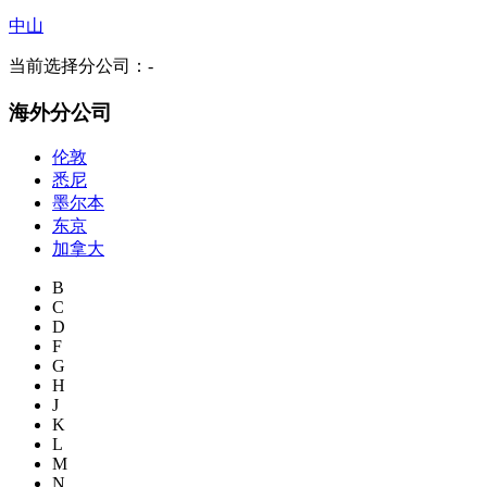
中山
当前选择分公司：
-
海外分公司
伦敦
悉尼
墨尔本
东京
加拿大
B
C
D
F
G
H
J
K
L
M
N