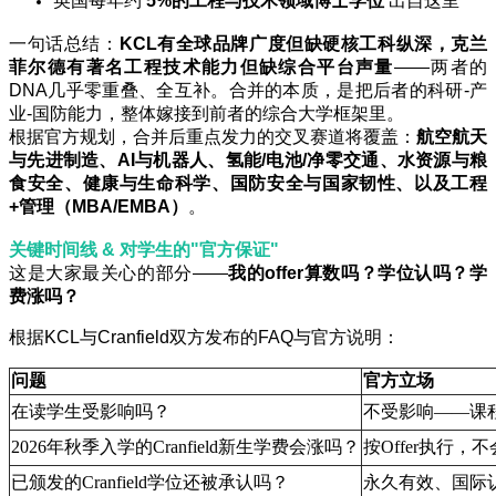
英国每年约
5%的工程与技术领域博士学位
出自这里
一句话总结：
KCL有全球品牌广度但缺硬核工科纵深，克兰
菲尔德有著名工程技术能力但缺综合平台声量
——两者的
DNA几乎零重叠、全互补。合并的本质，是把后者的科研-产
业-国防能力，整体嫁接到前者的综合大学框架里。
根据官方规划，合并后重点发力的交叉赛道将覆盖：
航空航天
与先进制造、AI与机器人、氢能/电池/净零交通、水资源与粮
食安全、健康与生命科学、国防安全与国家韧性、以及工程
+管理（MBA/EMBA）
。
关键时间线 & 对学生的"官方保证"
这是大家最关心的部分——
我的offer算数吗？学位认吗？学
费涨吗？
根据KCL与Cranfield双方发布的FAQ与官方说明：
问题
官方立场
在读学生受影响吗？​
不受影响——课
2026年秋季入学的Cranfield新生学费会涨吗？​
按Offer执行，
已颁发的Cranfield学位还被承认吗？​
永久有效、国际认可