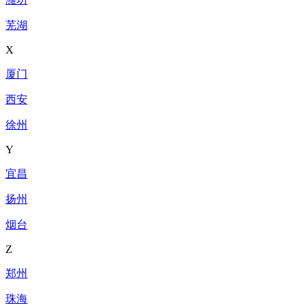
芜湖
X
厦门
西安
徐州
Y
宜昌
扬州
烟台
Z
郑州
珠海