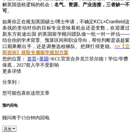
解英国选校逻辑的机会：
名气、资源、产业连接，三者缺一不
可
。
如果你正在规划英国硕士/博士申请，不确定KCL×Cranfield这
条线的变动对你的目标专业意味着机会还是变数，欢迎通过
新东方前途出国
的英国留学顾问团队做一轮一对一评估——
结合你的学术背景、预算区间和职业导向，帮你判断是该趁窗
口期果断出手，还是调整选校梯队、把牌打得更稳。
>>【立
即咨询】获取专属留学规划方案
您的位置：
首页
>
英国
>
KCL官宣合并克兰菲尔德！学位/学费
保底，2027前入学不受影响
更多详情
分享到：
您可能也喜欢这些文章
预约回电
顾问将于15分钟内回电