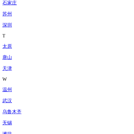
石家庄
苏州
深圳
T
太原
唐山
天津
W
温州
武汉
乌鲁木齐
无锡
潍坊