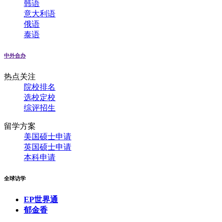
韩语
意大利语
俄语
泰语
中外合办
热点关注
院校排名
选校定校
综评招生
留学方案
美国硕士申请
英国硕士申请
本科申请
全球访学
EP世界通
郁金香