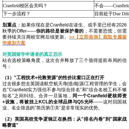
Cranfield校区会关吗？​
不会——Cranfi
下一步流程？​
目前处于Due D
划重点
：如果你现在是Cranfield在读生、或手里已经有2026
秋季的Offer——
你的路径是被保护着的
，不需要恐慌，但需
要持续关注两校官网后续更新。
>>【立即咨询】获取专属留
学规划方案
对英国留学申请者的真正启示
站在选校策略角度，这次合并释放了三个值得提前布局的信
号：
（1）"工程技术+伦敦资源"的性价比窗口正在打开
过去很多想去英国读航空航天/制造/能源/工程管理的学生，会
在"Cranfield实力强但不参与综合排名"和"综合名校工科不够
知名"之间纠结。合并一旦落地，
同一个Cranfield硬核师资
+设施，将被挂上KCL的全球品牌与QS光环
——这对回国就
业、名企筛选的"简历第①关"是非常现实的优势。
（2）英国高校竞争逻辑正在换挡：从"排名内卷"到"国家战
略赛道"