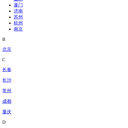
厦门
济南
苏州
杭州
南京
B
北京
C
长春
长沙
常州
成都
重庆
D