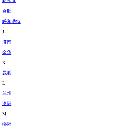
哈尔滨
合肥
呼和浩特
J
济南
金华
K
昆明
L
兰州
洛阳
M
绵阳