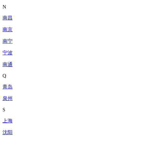
N
南昌
南京
南宁
宁波
南通
Q
青岛
泉州
S
上海
沈阳