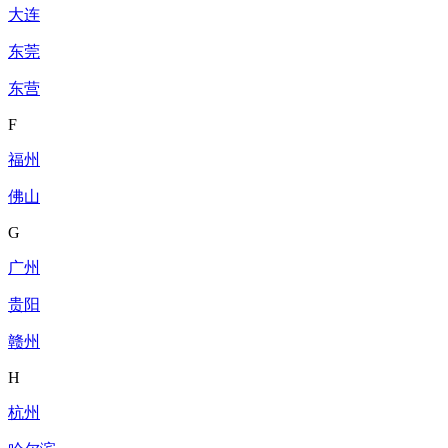
大连
东莞
东营
F
福州
佛山
G
广州
贵阳
赣州
H
杭州