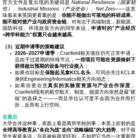
官方文件反复出现的关键词是
National Resilience（国家韧
性）
、
Industrial Missions（产业使命）
、
Net Zero
——这意
味着未来英国更看重的是：
你能不能做出可落地的科研成果、
能不能对接产业与政府资金链
。对有志于高端制造、新能源、
国防科技、环境政策方向的同学来说，
申请时的"产业经历
+跨学科能力"权重只会越来越高
。
（3）近期申请季的策略建议
2026–2027
申请季
：Cranfield相关项目仍可正常申请，
且由于过渡期的特殊节点，
一些项目可能在资源倾斜下
获得超出预期的设备与行业接入
；
如果你目标是
保险起见拿KCL名头
，可同步关注KCL本
身的Engineering/Informatics相关方向动态；
如果你更在意
真实的实验室资源与产业合作深度
，
Cranfield现有的航空航天、制造、能源方向依然是最"硬
核"的选择之一——而且学位认可度不会因为合并而打
折，反而有上行空间。
在最后
大学合并这种事，表面上看是两所学校的事，本质上折射的是
全球高等教育从"各自为战"走向"战略编组"的大趋势
。对于留
学生家庭来说，与其被标题党吓到，不如把它当作一次重新理