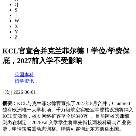
Q
S
T
W
X
Y
Z
KCL官宣合并克兰菲尔德！学位/学费保
底，2027前入学不受影响
英国本科
留学资讯
-
次 |
2026-06-01
摘要：
KCL与克兰菲尔德官宣拟于2027年8月合并，Cranfield
独有欧洲唯一大学机场、千万级航空实验室等硬核设施将纳入
KCL资源池，校友网络扩容至全球340万+。目前跨校选课细
则尚在制定，2026Fall入学学生将率先衔接两校科研与产业资
源，申请策略需动态调整。详情可咨询新东方前途出国。