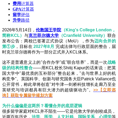
费用
计算器
GPA
计算器
留学
评估
升学
路径
2026
年5月14日，
伦敦国王学院
（King's College London，
简称KCL）
与
克兰菲尔德大学
（Cranfield University）
联合
发布公告：两校已签署正式协议（MoU），作为
迈向合并的
第①步
，目标在
2027年8月
完成法律与行政层面的整合，届
时克兰菲尔德将作为一部分正式并入KCL体系。
这不是普通意义上的"合作办学"或"联合培养"，而是一次
战略
级的结构性整合
——用KCL校长Shitij Kapur的话来说：把英
国大学中"最优质的互补部分"整合起来，"去与世界上好的机
构竞争"。英国科学、创新与研究国务大臣Patrick Vallance也
公开背书，称此举将创造"对牛津—剑桥科技增长走廊乃至全
英研究与培训都具有巨大潜力的超级驱动力"。
>>【立即咨
询】获取专属留学规划方案
为什么偏偏是这两所？看懂合并的底层逻辑
很多留学家庭对KCL并不陌生——它是伦敦大学的创校成员，
近两百年历史，
法学、医学、人文社科、国际关系、心理学
等