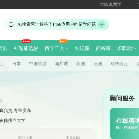
大咖说留学
AI搜索累计解答了
1466
位用户的留学问题
资讯
AI智能选校
留学工具
知识库
问答库
求职就业
兰
日本
中国香港
新加坡
韩国
德国
马来西亚
顾问服务
业
真负责,专业度高
在线咨
俄亥俄州立大学
顾问在线解答
帮助人数
平均响应