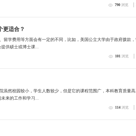
790
浏览
个更适合？
、留学费用等方面会有一定的不同，比如，美国公立大学由于政府拨款，
供硕士或博士课...
101
浏览
院虽然校园较小，学生人数较少，但是它的课程范围广，本科教育质量高
来的工作和学习...
114
浏览
）