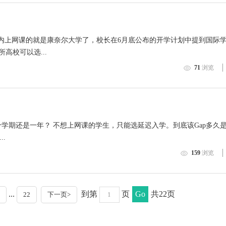
内上网课的就是康奈尔大学了，校长在6月底公布的开学计划中提到国际
高校可以选...
71
浏览
一个学期还是一年？ 不想上网课的学生，只能选延迟入学。到底该Gap多久
.
159
浏览
...
到第
页
Go
共22页
22
下一页>