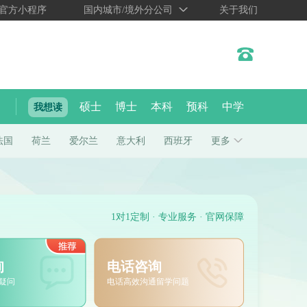
官方小程序
国内城市/境外分公司
关于我们
硕士
博士
本科
预科
中学
我想读
法国
荷兰
爱尔兰
意大利
西班牙
更多
1对1定制 · 专业服务 · 官网保障
询
电话咨询
疑问
电话高效沟通留学问题