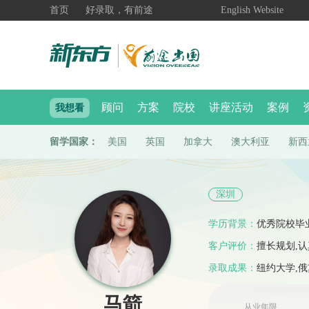
首页
好录取，有前途
English Website
顾问
方案
院校
讲座活动
案例
我想看
留学国家：
美国
英国
加拿大
澳大利亚
新西
深圳
学历背景：
优秀院校毕
客户评价：
擅长规划,认
录取成果：
纽约大学,
马箭
从业年限