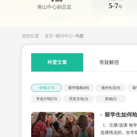
5-7
南山中心副总监
年
您的位置：
首页
>
顾问中心
>
马箭
科普文章
答疑解惑
全部(
173
)
留学指南(
88
)
海外生活(
9
)
留
专业介绍(
23
)
历史文化(
3
)
其他(
2
)
留学生如何给
1、注册/选课 每
选课情况的。在学