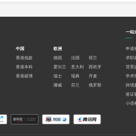
一站
中国
欧洲
申请
香港低龄
德国
法国
荷兰
求职
香港本科
爱尔兰
意大利
西班牙
背景
香港硕博
瑞士
瑞典
丹麦
学术
挪威
芬兰
俄罗斯
跨境
签证
小语