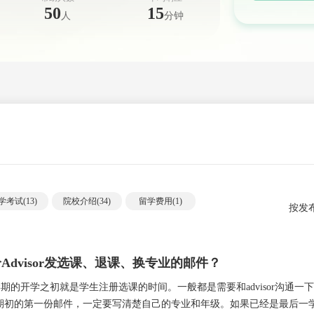
50
15
人
分钟
学考试(
13
)
院校介绍(
34
)
留学费用(
1
)
按发
Advisor发选课、退课、换专业的邮件？
学期的开学之初就是学生注册选课的时间。一般都是需要和advisor沟通一
期初的第一份邮件，一定要写清楚自己的专业和年级。如果已经是最后一学年