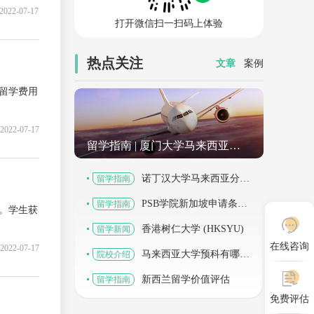
2022-07-17
打开微信扫一扫码上体验
热点关注
文章
案例
留学费用
2022-07-17
留学指南
| 厦门大学马来西亚分
校本硕博申请条件解析：申请时
诺丁汉大学马来西亚分校
留学指南
间、学费及入学要求（2026最新
申请条件解析：本科、硕士、博士申
PSB学院新加坡申请条件
留学指南
。学生获
版）
请要求、时间规划及学费（2026最新
解析：本科、硕士申请要求、时间规
香港树仁大学 (HKSYU)
留学新闻
在线咨询
2022-07-17
版）
划及学费（2026最新版）
马来西亚大学预科有哪些
院校介绍
学校？申请条件、时间规划、学费及
新西兰留学价值评估
留学指南
免费评估
升学路径解析（2026最新版）