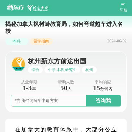
导航
揭秘加拿大枫树岭教育局，如何弯道超车进入名
校
2024-06-02
本科
留学指南
杭州新东方前途出国
综合
中学,本科,研究生
杭州
从业年限
帮助人数
平均响应
1-3
50
15
年
人
分钟内
咨询我
#向我咨询留学申请方案
在加拿大的教育体系中，大部分公立