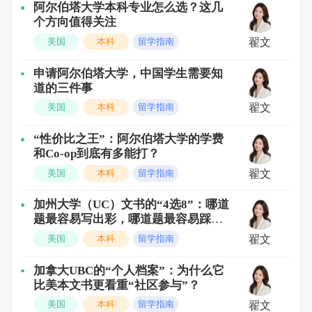
阿尔伯塔大学本科专业怎么选？这几
个方向值得关注
美国
本科
留学指南
翟文
毕业率再次上升
，
在
2022/23学年，98.1%
申请阿尔伯塔大学，中国学生需要知
的人从SD42学区毕业；
道的三件事
美国
本科
留学指南
翟文
所有学
校提供ELL英文第二语言辅导支
“性价比之王”：阿尔伯塔大学的学费
和Co-op到底有多能打？
持；
美国
本科
留学指南
翟文
加州大学（UC）文书的“4选8”：哪道
中学部特设一名国际学生联络教师负责
题最容易写出彩，哪道题最容易踩
雷？
美国
本科
留学指南
翟文
监督国际学生的学业与生活；
加拿大UBC的“个人档案”：为什么它
比美本文书更看重“社区参与”？
学校提供广泛的选择和别具风格的授课方式，包括IB
美国
本科
留学指南
翟文