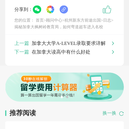
分享到：
您的位置：
首页
>
顾问中心
>
杭州新东方前途出国
>
日志
>
枫树岭公立教育局及其下院校分布在枫树岭和皮特
揭秘加拿大枫树岭教育局，如何弯道超车进入名校
草原社区，
社区坐落于汤普森山脉与弗雷泽河之间。
上一篇
加拿大大学A-LEVEL录取要求详解
它以无与伦比的自然风光和丰富的户外
下一篇
在加拿大读高中有什么好处
活动资源而著名，
是一个环境优雅、重
视家庭观念的社区。
推荐阅读
换一换
地理环境与语言环境优良；